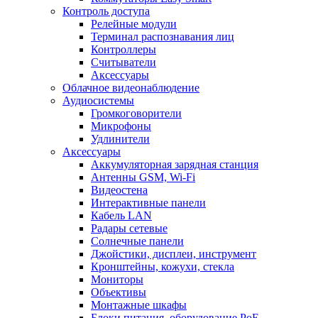
Контроль доступа
Релейные модули
Терминал распознавания лиц
Контроллеры
Считыватели
Аксессуары
Облачное видеонаблюдение
Аудиосистемы
Громкоговорители
Микрофоны
Удлинители
Аксессуары
Аккумуляторная зарядная станция
Антенны GSM, Wi-Fi
Видеостена
Интерактивные панели
Кабель LAN
Радары сетевые
Солнечные панели
Джойстики, дисплеи, инструмент
Кронштейны, кожухи, стекла
Мониторы
Объективы
Монтажные шкафы
Блоки питания, оборудование PoE