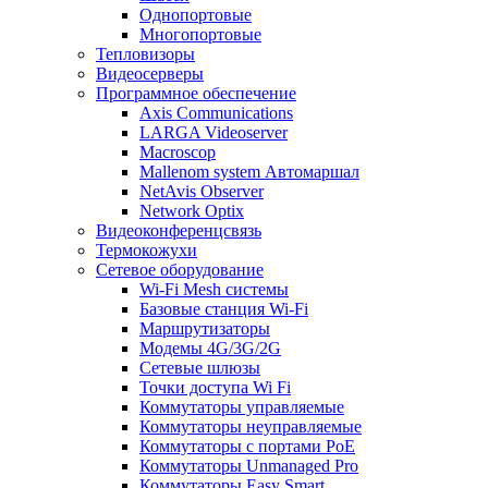
Однопортовые
Многопортовые
Тепловизоры
Видеосерверы
Программное обеспечение
Axis Communications
LARGA Videoserver
Macroscop
Mallenom system Автомаршал
NetAvis Observer
Network Optix
Видеоконференцсвязь
Термокожухи
Сетевое оборудование
Wi-Fi Mesh системы
Базовые станция Wi-Fi
Маршрутизаторы
Модемы 4G/3G/2G
Сетевые шлюзы
Точки доступа Wi Fi
Коммутаторы управляемые
Коммутаторы неуправляемые
Коммутаторы с портами PoE
Коммутаторы Unmanaged Pro
Коммутаторы Easy Smart