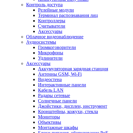
Контроль доступа
Релейные модули
Терминал распознавания лиц
Контроллеры
Считыватели
Аксессуары
Облачное видеонаблюдение
Аудиосистемы
Громкоговорители
Микрофоны
Удлинители
Аксессуары
Аккумуляторная зарядная станция
Антенны GSM, Wi-Fi
Видеостена
Интерактивные панели
Кабель LAN
Радары сетевые
Солнечные панели
Джойстики, дисплеи, инструмент
Кронштейны, кожухи, стекла
Мониторы
Объективы
Монтажные шкафы
Блоки питания, оборудование PoE