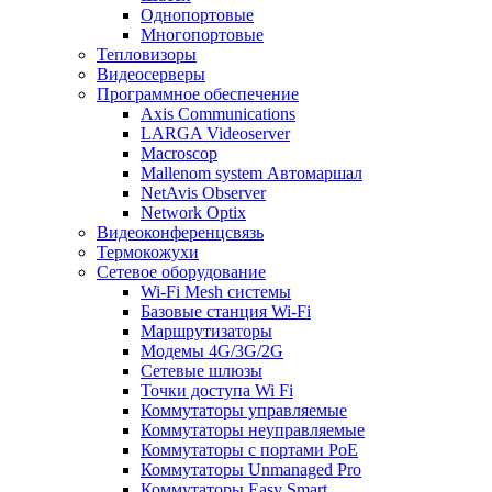
Однопортовые
Многопортовые
Тепловизоры
Видеосерверы
Программное обеспечение
Axis Communications
LARGA Videoserver
Macroscop
Mallenom system Автомаршал
NetAvis Observer
Network Optix
Видеоконференцсвязь
Термокожухи
Сетевое оборудование
Wi-Fi Mesh системы
Базовые станция Wi-Fi
Маршрутизаторы
Модемы 4G/3G/2G
Сетевые шлюзы
Точки доступа Wi Fi
Коммутаторы управляемые
Коммутаторы неуправляемые
Коммутаторы с портами PoE
Коммутаторы Unmanaged Pro
Коммутаторы Easy Smart