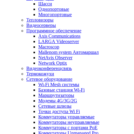
Шасси
Однопортовые
Многопортовые
Тепловизоры
Видеосерверы
Программное обеспечение
Axis Communications
LARGA Videoserver
Macroscop
Mallenom system Автомаршал
NetAvis Observer
Network Optix
Видеоконференцсвязь
Термокожухи
Сетевое оборудование
Wi-Fi Mesh системы
Базовые станция Wi-Fi
Маршрутизаторы
Модемы 4G/3G/2G
Сетевые шлюзы
Точки доступа Wi Fi
Коммутаторы управляемые
Коммутаторы неуправляемые
Коммутаторы с портами PoE
Коммутаторы Unmanaged Pro