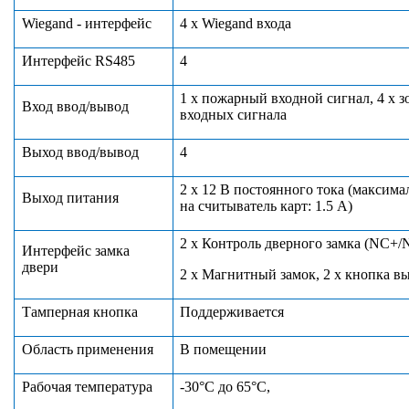
Wiegand - интерфейс
4 х Wiegand вход
а
И
нтерфейс RS485
4
1 х пожарный входной сигнал,
4 х 
В
ход
ввод/вывод
входных сигнала
Выход ввод/вывод
4
2 х 12 В постоянного тока (максима
В
ыход
питания
на считыватель карт: 1.5 А)
2 х Контроль дверного замка (
NC
+/
Интерфейс
зам
ка
двери
2 х Магнитный замок, 2 х кнопка в
Тампер
ная
кнопка
Поддерживает
ся
Область применения
В
помещении
Р
абочая температура
‑30
°
С до 65
°
С,