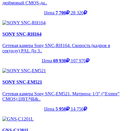
дюймовый CMOS-да..
Цена
7 700
28 320
SONY SNC-RH164
Сетевая камера Sony SNC-RH164. Скорость (кадров в
секунду) PAL До 3..
Цена
69 930
107 970
SONY SNC-EM521
Сетевая камера Sony SNC-EM521. Матрица: 1/3" (“Exmor”
CMOS) ЦВТ/ЧБ&..
Цена
5 950
14 750
GNS-C1201L