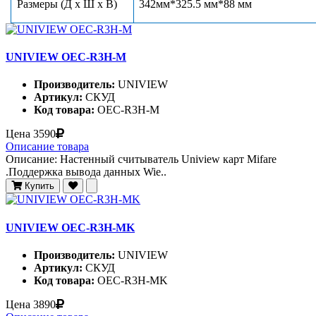
Размеры (Д х Ш х В)
342мм*325.5 мм*88 мм
UNIVIEW OEC-R3H-M
Производитель:
UNIVIEW
Артикул:
СКУД
Код товара:
OEC-R3H-M
Цена
3590
Описание товара
Описание: Настенный считыватель Uniview карт Mifare
.Поддержка вывода данных Wie..
Купить
UNIVIEW OEC-R3H-MK
Производитель:
UNIVIEW
Артикул:
СКУД
Код товара:
OEC-R3H-MK
Цена
3890