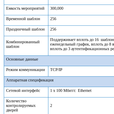
Емкость
мероприяти
й
300,000
Временной
шаблон
256
П
раздн
ичный
шаблон
256
Поддерживает вплоть до 16 шаблон
Комбинированный
еженедельный график, вплоть до 8 
шаблон
вплоть до 3 аутентификационных р
О
сновны
е данные
Режим коммуникации
TCP/IP
А
ппаратная спецификация
С
етевой интерфейс
1 х 100 Мбит/с
Ethernet
Количество
контролируемых
2
двер
ей