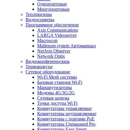
Однопортовые
Многопортовые
Тепловизоры
Видеосерверы
Программное обеспечение
Axis Communications
LARGA Videoserver
Macroscop
Mallenom system Автомаршал
NetAvis Observer
Network Optix
Видеоконференцсвязь
Термокожухи
Сетевое оборудование
Wi-Fi Mesh системы
Базовые станция Wi-Fi
Маршрутизаторы
Модемы 4G/3G/2G
Сетевые шлюзы
Точки доступа Wi Fi
Коммутаторы управляемые
Коммутаторы неуправляемые
Коммутаторы с портами PoE
Коммутаторы Unmanaged Pro
Коммутаторы Easy Smart