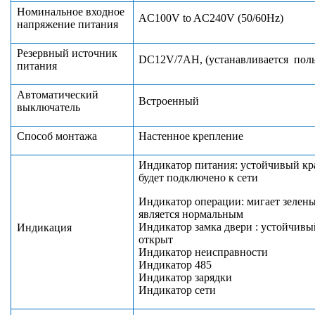
Н
оминальное
в
ходное
AC100V to AC240V (50/60Hz)
напряжение питания
Резервный источник
DC
12
V
/7
AH
, (устанавливается пол
питания
Автоматический
Встроенный
выключатель
Способ монтажа
Настенное крепление
Индикатор питания: устойчивый кра
будет подключено к сети
Индикатор операции: мигает зелены
является нормальным
Индикатор замка двери : устойчивый
Индикация
открыт
Индикатор неисправности
Индикатор 485
Индикатор зарядки
Индикатор сети