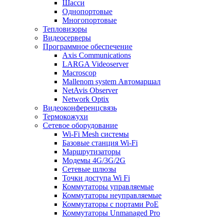
Шасси
Однопортовые
Многопортовые
Тепловизоры
Видеосерверы
Программное обеспечение
Axis Communications
LARGA Videoserver
Macroscop
Mallenom system Автомаршал
NetAvis Observer
Network Optix
Видеоконференцсвязь
Термокожухи
Сетевое оборудование
Wi-Fi Mesh системы
Базовые станция Wi-Fi
Маршрутизаторы
Модемы 4G/3G/2G
Сетевые шлюзы
Точки доступа Wi Fi
Коммутаторы управляемые
Коммутаторы неуправляемые
Коммутаторы с портами PoE
Коммутаторы Unmanaged Pro