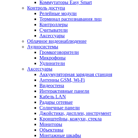
Коммутаторы Easy Smart
Контроль доступа
Релейные модули
Терминал распознавания лиц
Контроллеры
Считыватели
Аксессуары
Облачное видеонаблюдение
Аудиосистемы
Громкоговорители
Микрофоны
Удлинители
Аксессуары
Аккумуляторная зарядная станция
Антенны GSM, Wi-Fi
Видеостена
Интерактивные панели
Кабель LAN
Радары сетевые
Солнечные панели
Джойстики, дисплеи, инструмент
Кронштейны, кожухи, стекла
Мониторы
Объективы
Монтажные шкафы