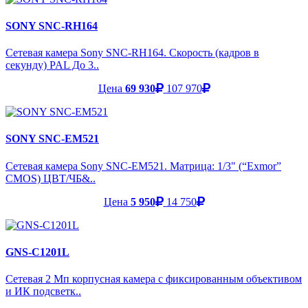
SONY SNC-RH164
Сетевая камера Sony SNC-RH164. Скорость (кадров в
секунду) PAL До 3..
Цена
69 930
107 970
SONY SNC-EM521
Сетевая камера Sony SNC-EM521. Матрица: 1/3" (“Exmor”
CMOS) ЦВТ/ЧБ&..
Цена
5 950
14 750
GNS-C1201L
Сетевая 2 Мп корпусная камера с фиксированным объективом
и ИК подсветк..