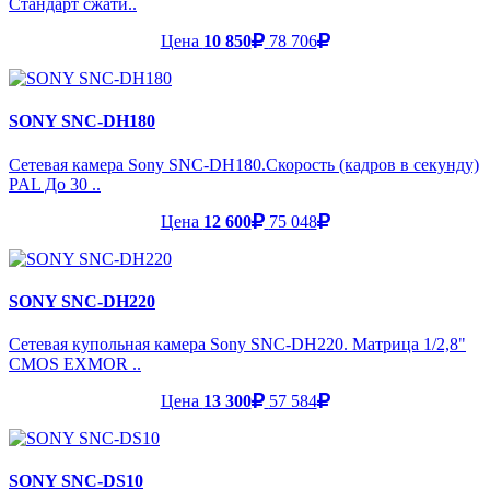
Стандарт сжати..
Цена
10 850
78 706
SONY SNC-DH180
Сетевая камера Sony SNC-DH180.Скорость (кадров в секунду)
PAL До 30 ..
Цена
12 600
75 048
SONY SNC-DH220
Сетевая купольная камера Sony SNC-DH220. Матрица 1/2,8"
CMOS EXMOR ..
Цена
13 300
57 584
SONY SNC-DS10