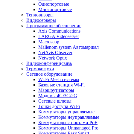
Однопортовые
Многопортовые
Тепловизоры
Видеосерверы
Программное обеспечение
Axis Communications
LARGA Videoserver
Macroscop
Mallenom system Автомаршал
NetAvis Observer
Network Optix
Видеоконференцсвязь
Термокожухи
Сетевое оборудование
Wi-Fi Mesh системы
Базовые станция Wi-Fi
Маршрутизаторы
Модемы 4G/3G/2G
Сетевые шлюзы
Точки доступа Wi Fi
Коммутаторы управляемые
Коммутаторы неуправляемые
Коммутаторы с портами PoE
Коммутаторы Unmanaged Pro
Коммутаторы Easy Smart