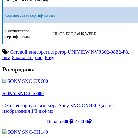
Соответствие сертификатам
Соответствие
UL
,
CE
,
FCC
,
RoHS
,
WEEE
сертификатам
Сетевой видеорегистратор UNIVIEW NVR302-08E2-P8
,
unv
,
8 каналов
,
poe
,
Easy
Распродажа
SONY SNC-CX600
Сетевая корпусная камера Sony SNC-CX600. Датчик
изображения 1/3-дюймо..
Цена
5 600
27 000