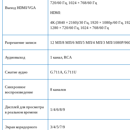
720/60 Гц, 1024 × 768/60 Гц
Выход HDMI/VGA
HDMI:
4K (3840 × 2160)/30 Гц, 1920 × 1080p/60 Гц, 19
1280 × 720/60 Гц, 1024 × 768/60 Гц
Разрешение записи
12 МП/8 МП/6 МП/5 МП/4 МП/3 МП/1080P/960
Аудиовыход
1 канал, RCA
Сжатие аудио
G.711A, G.711U
Синхронное
8 каналов
воспроизведение
Дисплей для просмотра
1/4/6/8/9
в реальном времени
Экран коридорного
3/4/5/7/9