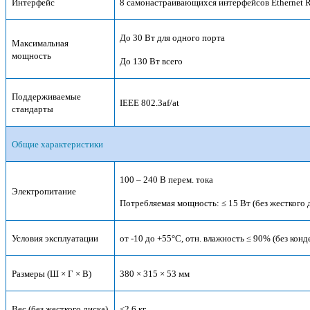
Интерфейс
8 самонастраивающихся интерфейсов Ethernet R
До 30 Вт для одного порта
Максимальная
мощность
До 130 Вт всего
Поддерживаемые
IEEE 802.3af/at
стандарты
Общие характеристики
100 – 240 В перем. тока
Электропитание
Потребляемая мощность: ≤ 15 Вт (без жесткого 
Условия эксплуатации
от -10 до +55°C, отн. влажность ≤ 90% (без кон
Размеры (Ш × Г × В)
380 × 315 × 53 мм
Вес (без жесткого диска)
≤2,6 кг