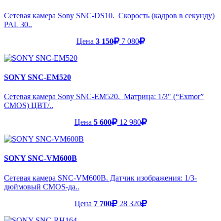
Сетевая камера Sony SNC-DS10. Скорость (кадров в секунду)
PAL 30..
Цена
3 150
7 080
SONY SNC-EM520
Сетевая камера Sony SNC-EM520. Матрица: 1/3" (“Exmor”
CMOS) ЦВТ/..
Цена
5 600
12 980
SONY SNC-VM600B
Сетевая камера SNC-VM600B. Датчик изображения: 1/3-
дюймовый CMOS-да..
Цена
7 700
28 320