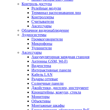
Контроль доступа
Релейные модули
Терминал распознавания лиц
Контроллеры
Считыватели
Аксессуары
Облачное видеонаблюдение
Аудиосистемы
Громкоговорители
Микрофоны
Удлинители
Аксессуары
Аккумуляторная зарядная станция
Антенны GSM, Wi-Fi
Видеостена
Интерактивные панели
Кабель LAN
Радары сетевые
Солнечные панели
Джойстики, дисплеи, инструмент
Кронштейны, кожухи, стекла
Мониторы
Объективы
Монтажные шкафы
Блоки питания, оборудование PoE