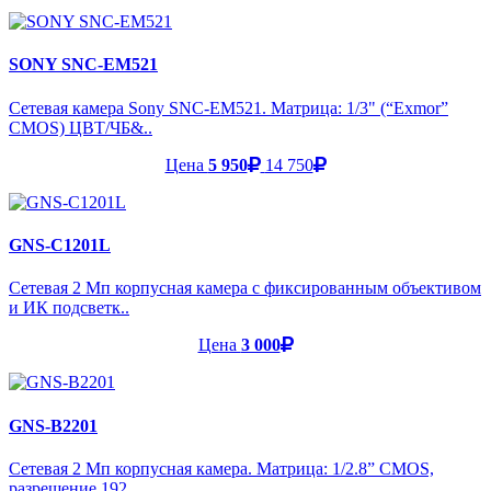
SONY SNC-EM521
Сетевая камера Sony SNC-EM521. Матрица: 1/3" (“Exmor”
CMOS) ЦВТ/ЧБ&..
Цена
5 950
14 750
GNS-C1201L
Сетевая 2 Мп корпусная камера с фиксированным объективом
и ИК подсветк..
Цена
3 000
GNS-B2201
Сетевая 2 Мп корпусная камера. Матрица: 1/2.8” CMOS,
разрешение 192..