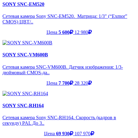
SONY SNC-EM520
Сетевая камера Sony SNC-EM520. Матрица: 1/3" (“Exmor”
CMOS) ЦВТ/..
Цена
5 600
12 980
SONY SNC-VM600B
Сетевая камера SNC-VM600B. Датчик изображения: 1/3-
дюймовый CMOS-да..
Цена
7 700
28 320
SONY SNC-RH164
Сетевая камера Sony SNC-RH164. Скорость (кадров в
секунду) PAL До 3..
Цена
69 930
107 970