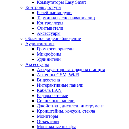
Коммутаторы Easy Smart
Контроль доступа
Релейные модули
Терминал распознавания лиц
Контроллеры
Считыватели
Аксессуары
Облачное видеонаблюдение
Аудиосистемы
Громкоговорители
Микрофоны
Удлинители
Аксессуары
Аккумуляторная зарядная станция
Антенны GSM, Wi-Fi
Видеостена
Интерактивные панели
Кабель LAN
Радары сетевые
Солнечные панели
Джойстики, дисплеи, инструмент
Кронштейны, кожухи, стекла
Мониторы
Объективы
Монтажные шкафы