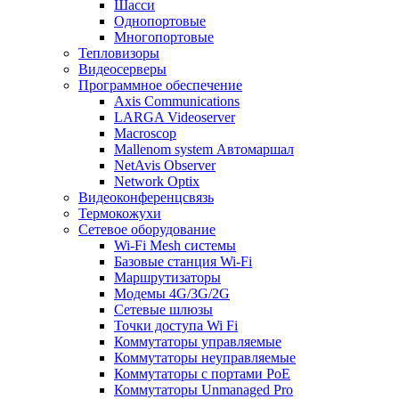
Шасси
Однопортовые
Многопортовые
Тепловизоры
Видеосерверы
Программное обеспечение
Axis Communications
LARGA Videoserver
Macroscop
Mallenom system Автомаршал
NetAvis Observer
Network Optix
Видеоконференцсвязь
Термокожухи
Сетевое оборудование
Wi-Fi Mesh системы
Базовые станция Wi-Fi
Маршрутизаторы
Модемы 4G/3G/2G
Сетевые шлюзы
Точки доступа Wi Fi
Коммутаторы управляемые
Коммутаторы неуправляемые
Коммутаторы с портами PoE
Коммутаторы Unmanaged Pro