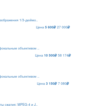
зображения 1/3-дюймо..
Цена
5 600
27 000
фокальным объективом ..
Цена
10 500
58 174
фокальным объективом ..
Цена
3 150
7 080
ы сжатия: MPEG-4 и J..