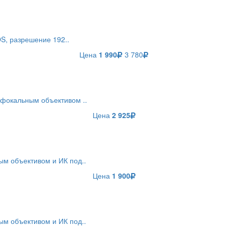
S, разрешение 192..
Цена
1 990
3 780
офокальным объективом ..
Цена
2 925
м объективом и ИК под..
Цена
1 900
м объективом и ИК под..