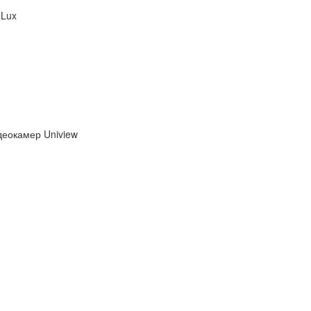
0Lux
деокамер Uniview