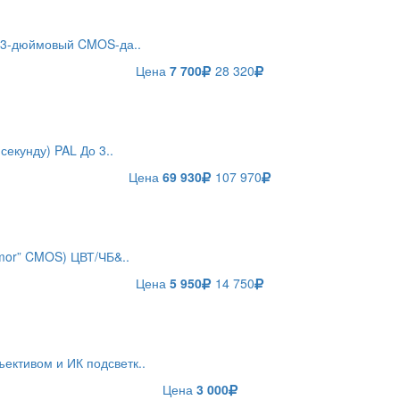
1/3-дюймовый CMOS-да..
Цена
7 700
28 320
екунду) PAL До 3..
Цена
69 930
107 970
mor” CMOS) ЦВТ/ЧБ&..
Цена
5 950
14 750
ективом и ИК подсветк..
Цена
3 000