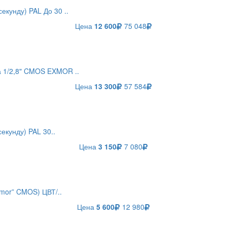
екунду) PAL До 30 ..
Цена
12 600
75 048
 1/2,8" CMOS EXMOR ..
Цена
13 300
57 584
екунду) PAL 30..
Цена
3 150
7 080
mor” CMOS) ЦВТ/..
Цена
5 600
12 980