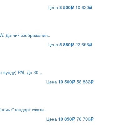
Цена
3 500
10 620
. Датчик изображения..
Цена
5 880
22 656
екунду) PAL До 30 ..
Цена
10 500
58 882
ночь Стандарт сжати..
Цена
10 850
78 706