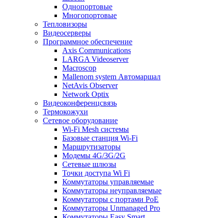
Однопортовые
Многопортовые
Тепловизоры
Видеосерверы
Программное обеспечение
Axis Communications
LARGA Videoserver
Macroscop
Mallenom system Автомаршал
NetAvis Observer
Network Optix
Видеоконференцсвязь
Термокожухи
Сетевое оборудование
Wi-Fi Mesh системы
Базовые станция Wi-Fi
Маршрутизаторы
Модемы 4G/3G/2G
Сетевые шлюзы
Точки доступа Wi Fi
Коммутаторы управляемые
Коммутаторы неуправляемые
Коммутаторы с портами PoE
Коммутаторы Unmanaged Pro
Коммутаторы Easy Smart