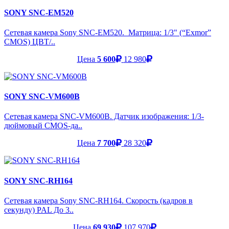
SONY SNC-EM520
Сетевая камера Sony SNC-EM520. Матрица: 1/3" (“Exmor”
CMOS) ЦВТ/..
Цена
5 600
12 980
SONY SNC-VM600B
Сетевая камера SNC-VM600B. Датчик изображения: 1/3-
дюймовый CMOS-да..
Цена
7 700
28 320
SONY SNC-RH164
Сетевая камера Sony SNC-RH164. Скорость (кадров в
секунду) PAL До 3..
Цена
69 930
107 970