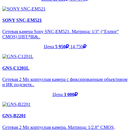
SONY SNC-EM521
Сетевая камера Sony SNC-EM521. Матрица: 1/3" (“Exmor”
CMOS) ЦВТ/ЧБ&..
Цена
5 950
14 750
GNS-C1201L
Сетевая 2 Мп корпусная камера с фиксированным объективом
и ИК подсветк..
Цена
3 000
GNS-B2201
Сетевая 2 Мп корпусная камера. Матрица: 1/2.8” CMOS,