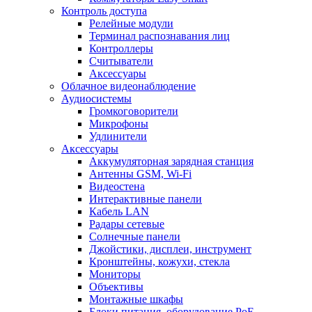
Контроль доступа
Релейные модули
Терминал распознавания лиц
Контроллеры
Считыватели
Аксессуары
Облачное видеонаблюдение
Аудиосистемы
Громкоговорители
Микрофоны
Удлинители
Аксессуары
Аккумуляторная зарядная станция
Антенны GSM, Wi-Fi
Видеостена
Интерактивные панели
Кабель LAN
Радары сетевые
Солнечные панели
Джойстики, дисплеи, инструмент
Кронштейны, кожухи, стекла
Мониторы
Объективы
Монтажные шкафы
Блоки питания, оборудование PoE