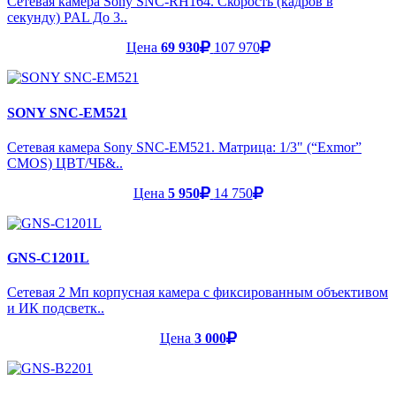
Сетевая камера Sony SNC-RH164. Скорость (кадров в
секунду) PAL До 3..
Цена
69 930
107 970
SONY SNC-EM521
Сетевая камера Sony SNC-EM521. Матрица: 1/3" (“Exmor”
CMOS) ЦВТ/ЧБ&..
Цена
5 950
14 750
GNS-C1201L
Сетевая 2 Мп корпусная камера с фиксированным объективом
и ИК подсветк..
Цена
3 000