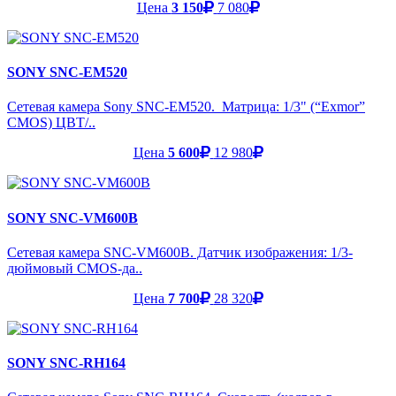
Цена
3 150
7 080
SONY SNC-EM520
Сетевая камера Sony SNC-EM520. Матрица: 1/3" (“Exmor”
CMOS) ЦВТ/..
Цена
5 600
12 980
SONY SNC-VM600B
Сетевая камера SNC-VM600B. Датчик изображения: 1/3-
дюймовый CMOS-да..
Цена
7 700
28 320
SONY SNC-RH164