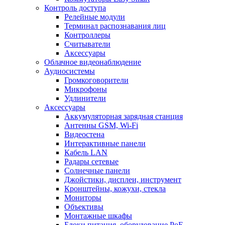
Контроль доступа
Релейные модули
Терминал распознавания лиц
Контроллеры
Считыватели
Аксессуары
Облачное видеонаблюдение
Аудиосистемы
Громкоговорители
Микрофоны
Удлинители
Аксессуары
Аккумуляторная зарядная станция
Антенны GSM, Wi-Fi
Видеостена
Интерактивные панели
Кабель LAN
Радары сетевые
Солнечные панели
Джойстики, дисплеи, инструмент
Кронштейны, кожухи, стекла
Мониторы
Объективы
Монтажные шкафы
Блоки питания, оборудование PoE