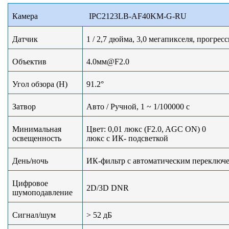
Камера IPC2123LB-AF40KM-G-RU
Датчик
1 / 2,7 дюйма, 3,0 мегапикселя, прогре
Объектив
4
.
0
мм@F2.0
Угол обзора (H)
91.
2
°
Затвор
Авто / Ручной, 1 ~ 1/100000 с
Минимальная
Цвет: 0,01 люкс (F2.0, AGC ON) 0
освещенность
люкс с ИК- подсветкой
День/ночь
ИК-фильтр с автоматическим переключе
Цифровое
2D/3D DNR
шумоподавление
Сигнал/шум
> 52 дБ