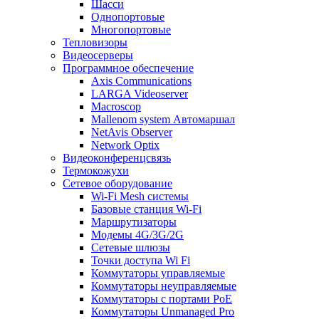
Шасси
Однопортовые
Многопортовые
Тепловизоры
Видеосерверы
Программное обеспечение
Axis Communications
LARGA Videoserver
Macroscop
Mallenom system Автомаршал
NetAvis Observer
Network Optix
Видеоконференцсвязь
Термокожухи
Сетевое оборудование
Wi-Fi Mesh системы
Базовые станция Wi-Fi
Маршрутизаторы
Модемы 4G/3G/2G
Сетевые шлюзы
Точки доступа Wi Fi
Коммутаторы управляемые
Коммутаторы неуправляемые
Коммутаторы с портами PoE
Коммутаторы Unmanaged Pro