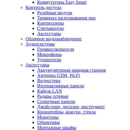
Коммутаторы Easy Smart
Контроль доступа
Релейные модули
Терминал распознавания лиц
Контроллеры
Считыватели
Аксессуары
Облачное видеонаблюдение
Аудиосистемы
Громкоговорители
Микрофоны
Удлинители
Аксессуары
Аккумуляторная зарядная станция
Антенны GSM, Wi-Fi
Видеостена
Интерактивные панели
Кабель LAN
Радары сетевые
Солнечные панели
Джойстики, дисплеи, инструмент
Кронштейны, кожухи, стекла
Мониторы
Объективы
Монтажные шкафы