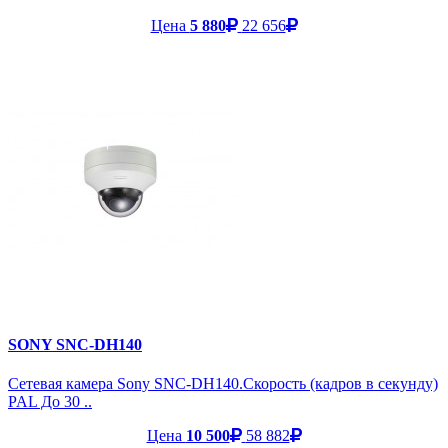
Цена
5 880
22 656
SONY SNC-DH140
Сетевая камера Sony SNC-DH140.Скорость (кадров в секунду)
PAL До 30 ..
Цена
10 500
58 882