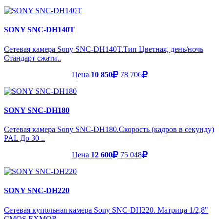
SONY SNC-DH140T
Сетевая камера Sony SNC-DH140T.Тип Цветная, день/ночь
Стандарт сжати..
Цена
10 850
78 706
SONY SNC-DH180
Сетевая камера Sony SNC-DH180.Скорость (кадров в секунду)
PAL До 30 ..
Цена
12 600
75 048
SONY SNC-DH220
Сетевая купольная камера Sony SNC-DH220. Матрица 1/2,8"
CMOS EXMOR ..