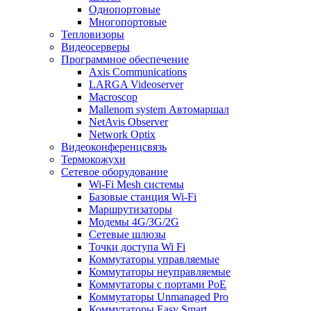
Однопортовые
Многопортовые
Тепловизоры
Видеосерверы
Программное обеспечение
Axis Communications
LARGA Videoserver
Macroscop
Mallenom system Автомаршал
NetAvis Observer
Network Optix
Видеоконференцсвязь
Термокожухи
Сетевое оборудование
Wi-Fi Mesh системы
Базовые станция Wi-Fi
Маршрутизаторы
Модемы 4G/3G/2G
Сетевые шлюзы
Точки доступа Wi Fi
Коммутаторы управляемые
Коммутаторы неуправляемые
Коммутаторы с портами PoE
Коммутаторы Unmanaged Pro
Коммутаторы Easy Smart