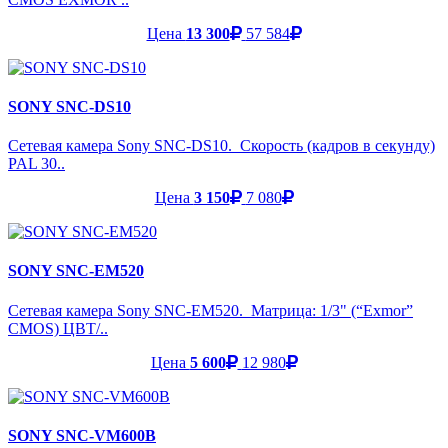
Цена
13 300
57 584
SONY SNC-DS10
Сетевая камера Sony SNC-DS10. Скорость (кадров в секунду)
PAL 30..
Цена
3 150
7 080
SONY SNC-EM520
Сетевая камера Sony SNC-EM520. Матрица: 1/3" (“Exmor”
CMOS) ЦВТ/..
Цена
5 600
12 980
SONY SNC-VM600B