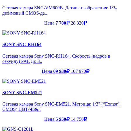
Сетевая камера SNC-VM600B. Датчик изображения: 1/3-
дюймовый CMOS-да..
Цена
7 700
28 320
SONY SNC-RH164
Сетевая камера Sony SNC-RH164. Скорость (кадров в
секунду) PAL До 3..
Цена
69 930
107 970
SONY SNC-EM521
Сетевая камера Sony SNC-EM521. Матрица: 1/3" (“Exmor”
CMOS) ЦВТ/ЧБ&..
Цена
5 950
14 750