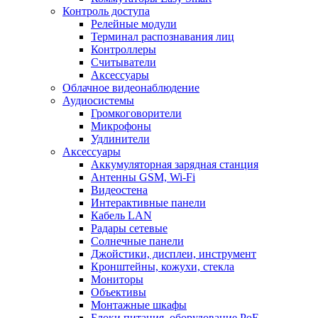
Контроль доступа
Релейные модули
Терминал распознавания лиц
Контроллеры
Считыватели
Аксессуары
Облачное видеонаблюдение
Аудиосистемы
Громкоговорители
Микрофоны
Удлинители
Аксессуары
Аккумуляторная зарядная станция
Антенны GSM, Wi-Fi
Видеостена
Интерактивные панели
Кабель LAN
Радары сетевые
Солнечные панели
Джойстики, дисплеи, инструмент
Кронштейны, кожухи, стекла
Мониторы
Объективы
Монтажные шкафы
Блоки питания, оборудование PoE