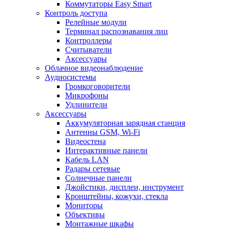
Коммутаторы Easy Smart
Контроль доступа
Релейные модули
Терминал распознавания лиц
Контроллеры
Считыватели
Аксессуары
Облачное видеонаблюдение
Аудиосистемы
Громкоговорители
Микрофоны
Удлинители
Аксессуары
Аккумуляторная зарядная станция
Антенны GSM, Wi-Fi
Видеостена
Интерактивные панели
Кабель LAN
Радары сетевые
Солнечные панели
Джойстики, дисплеи, инструмент
Кронштейны, кожухи, стекла
Мониторы
Объективы
Монтажные шкафы