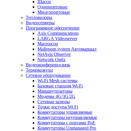
Шасси
Однопортовые
Многопортовые
Тепловизоры
Видеосерверы
Программное обеспечение
Axis Communications
LARGA Videoserver
Macroscop
Mallenom system Автомаршал
NetAvis Observer
Network Optix
Видеоконференцсвязь
Термокожухи
Сетевое оборудование
Wi-Fi Mesh системы
Базовые станция Wi-Fi
Маршрутизаторы
Модемы 4G/3G/2G
Сетевые шлюзы
Точки доступа Wi Fi
Коммутаторы управляемые
Коммутаторы неуправляемые
Коммутаторы с портами PoE
Коммутаторы Unmanaged Pro