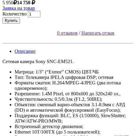
5 950
14 750
Заявка на товар
Количество
Купить
0 отзывов
/
Написать отзыв
Описание
Сетевая камера Sony SNC-EM521.
Матрица: 1/3" (“Exmor” CMOS) ЦВТ/ЧБ
Тип: Телекамера IPELA цифровая DSP; сетевая
Форматы сжатия: H.264/MPEG-4/JPEG (два потока
одновременно);
Разрешение: 1.4M Pixel, от 800x600 до 320х240 эл.,
Чувствительность: 0.5/0.3лк (F1.2, 50IRE);
Объектив: сменный варио-объектив 3.1-8.9мм с АРД
(DD) и автоматической фокусировкой (EasyFocus);
Поддержка функций: BLC, ES (1/10000), SlowShutter;
ATW/ATW-PRO/MWB;
Встроенный детектор движения;
Ethernet 10T/100TX (до 5 пользователей);