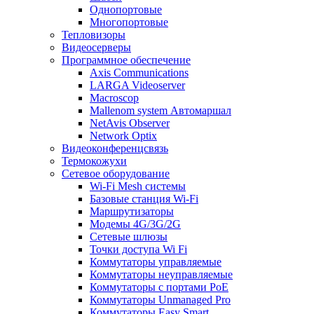
Однопортовые
Многопортовые
Тепловизоры
Видеосерверы
Программное обеспечение
Axis Communications
LARGA Videoserver
Macroscop
Mallenom system Автомаршал
NetAvis Observer
Network Optix
Видеоконференцсвязь
Термокожухи
Сетевое оборудование
Wi-Fi Mesh системы
Базовые станция Wi-Fi
Маршрутизаторы
Модемы 4G/3G/2G
Сетевые шлюзы
Точки доступа Wi Fi
Коммутаторы управляемые
Коммутаторы неуправляемые
Коммутаторы с портами PoE
Коммутаторы Unmanaged Pro
Коммутаторы Easy Smart