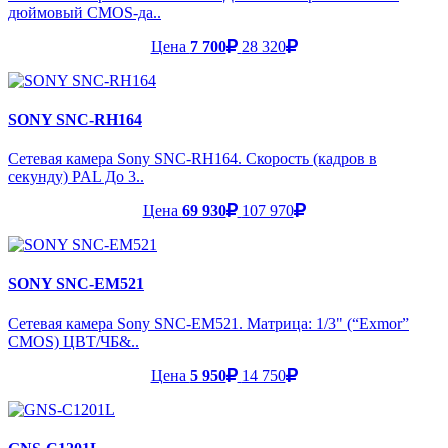
дюймовый CMOS-да..
Цена
7 700
28 320
SONY SNC-RH164
Сетевая камера Sony SNC-RH164. Скорость (кадров в
секунду) PAL До 3..
Цена
69 930
107 970
SONY SNC-EM521
Сетевая камера Sony SNC-EM521. Матрица: 1/3" (“Exmor”
CMOS) ЦВТ/ЧБ&..
Цена
5 950
14 750