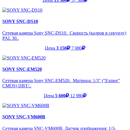
Цена
13 300
57 584
SONY SNC-DS10
Сетевая камера Sony SNC-DS10. Скорость (кадров в секунду)
PAL 30..
Цена
3 150
7 080
SONY SNC-EM520
Сетевая камера Sony SNC-EM520. Матрица: 1/3" (“Exmor”
CMOS) ЦВТ/..
Цена
5 600
12 980
SONY SNC-VM600B
Сетевая камера SNC-VM600B. Датчик изображения: 1/3-