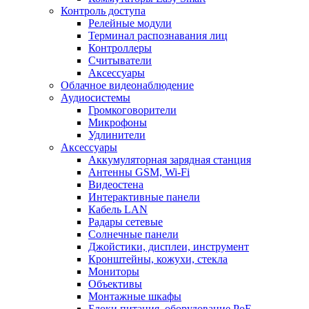
Контроль доступа
Релейные модули
Терминал распознавания лиц
Контроллеры
Считыватели
Аксессуары
Облачное видеонаблюдение
Аудиосистемы
Громкоговорители
Микрофоны
Удлинители
Аксессуары
Аккумуляторная зарядная станция
Антенны GSM, Wi-Fi
Видеостена
Интерактивные панели
Кабель LAN
Радары сетевые
Солнечные панели
Джойстики, дисплеи, инструмент
Кронштейны, кожухи, стекла
Мониторы
Объективы
Монтажные шкафы
Блоки питания, оборудование PoE