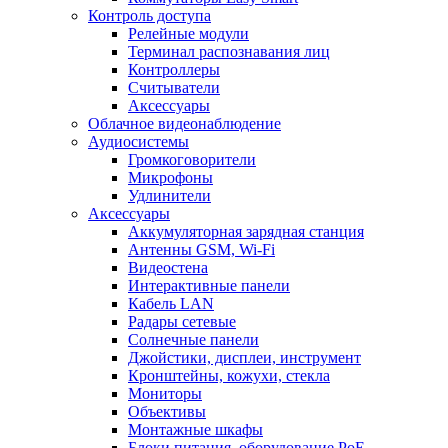
Контроль доступа
Релейные модули
Терминал распознавания лиц
Контроллеры
Считыватели
Аксессуары
Облачное видеонаблюдение
Аудиосистемы
Громкоговорители
Микрофоны
Удлинители
Аксессуары
Аккумуляторная зарядная станция
Антенны GSM, Wi-Fi
Видеостена
Интерактивные панели
Кабель LAN
Радары сетевые
Солнечные панели
Джойстики, дисплеи, инструмент
Кронштейны, кожухи, стекла
Мониторы
Объективы
Монтажные шкафы
Блоки питания, оборудование PoE