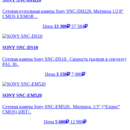
Сетевая купольная камера Sony SNC-DH220. Матрица 1/2,8"
CMOS EXMOR ..
Цена
13 300
57 584
SONY SNC-DS10
Сетевая камера Sony SNC-DS10. Скорость (кадров в секунду)
PAL 30..
Цена
3 150
7 080
SONY SNC-EM520
Сетевая камера Sony SNC-EM520. Матрица: 1/3" (“Exmor”
CMOS) ЦВТ/..
Цена
5 600
12 980