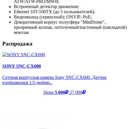
ATW/ATW-PRO/MWB;
Встроенный детектор движения;
Ethernet 10T/100TX (до 5 пользователей);
Видеовыход (сервисный); ONVIF; PoE;
Декоративный корпус полусфера "MiniDome",
прозрачный колпак, потолочный/настенный (накладной)
монтаж
Распродажа
SONY SNC-CX600
Сетевая корпусная камера Sony SNC-CX600. Датчик
изображения 1/3-дюймо..
Цена
5 600
27 000