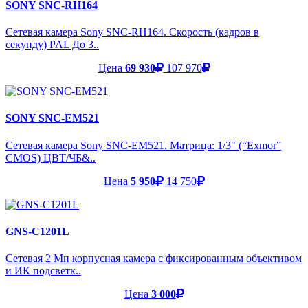
SONY SNC-RH164
Сетевая камера Sony SNC-RH164. Скорость (кадров в
секунду) PAL До 3..
Цена
69 930
107 970
SONY SNC-EM521
Сетевая камера Sony SNC-EM521. Матрица: 1/3" (“Exmor”
CMOS) ЦВТ/ЧБ&..
Цена
5 950
14 750
GNS-C1201L
Сетевая 2 Мп корпусная камера с фиксированным объективом
и ИК подсветк..
Цена
3 000