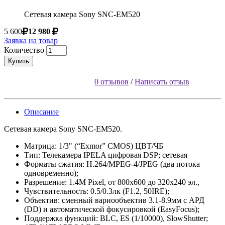
Сетевая камера Sony SNC-EM520
5 600
12 980
Заявка на товар
Количество
Купить
0 отзывов
/
Написать отзыв
Описание
Сетевая камера Sony SNC-EM520.
Матрица: 1/3" (“Exmor” CMOS) ЦВТ/ЧБ
Тип: Телекамера IPELA цифровая DSP; сетевая
Форматы сжатия: H.264/MPEG-4/JPEG (два потока
одновременно);
Разрешение: 1.4M Pixel, от 800x600 до 320х240 эл.,
Чувствительность: 0.5/0.3лк (F1.2, 50IRE);
Объектив: сменный вариообъектив 3.1-8.9мм с АРД
(DD) и автоматической фокусировкой (EasyFocus);
Поддержка функций: BLC, ES (1/10000), SlowShutter;