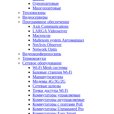
Однопортовые
Многопортовые
Тепловизоры
Видеосерверы
Программное обеспечение
Axis Communications
LARGA Videoserver
Macroscop
Mallenom system Автомаршал
NetAvis Observer
Network Optix
Видеоконференцсвязь
Термокожухи
Сетевое оборудование
Wi-Fi Mesh системы
Базовые станция Wi-Fi
Маршрутизаторы
Модемы 4G/3G/2G
Сетевые шлюзы
Точки доступа Wi Fi
Коммутаторы управляемые
Коммутаторы неуправляемые
Коммутаторы с портами PoE
Коммутаторы Unmanaged Pro
Коммутаторы Easy Smart