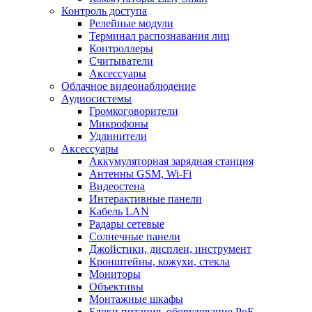
Контроль доступа
Релейные модули
Терминал распознавания лиц
Контроллеры
Считыватели
Аксессуары
Облачное видеонаблюдение
Аудиосистемы
Громкоговорители
Микрофоны
Удлинители
Аксессуары
Аккумуляторная зарядная станция
Антенны GSM, Wi-Fi
Видеостена
Интерактивные панели
Кабель LAN
Радары сетевые
Солнечные панели
Джойстики, дисплеи, инструмент
Кронштейны, кожухи, стекла
Мониторы
Объективы
Монтажные шкафы
Блоки питания, оборудование PoE