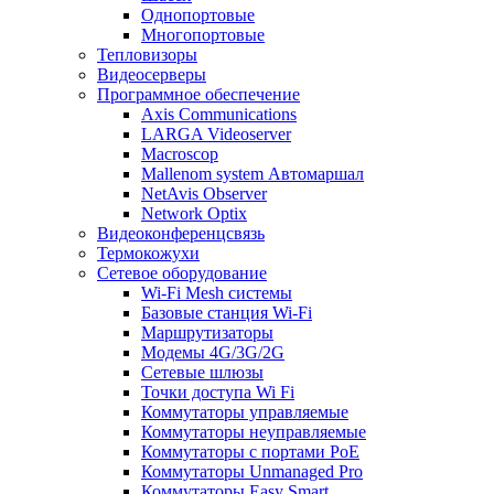
Однопортовые
Многопортовые
Тепловизоры
Видеосерверы
Программное обеспечение
Axis Communications
LARGA Videoserver
Macroscop
Mallenom system Автомаршал
NetAvis Observer
Network Optix
Видеоконференцсвязь
Термокожухи
Сетевое оборудование
Wi-Fi Mesh системы
Базовые станция Wi-Fi
Маршрутизаторы
Модемы 4G/3G/2G
Сетевые шлюзы
Точки доступа Wi Fi
Коммутаторы управляемые
Коммутаторы неуправляемые
Коммутаторы с портами PoE
Коммутаторы Unmanaged Pro
Коммутаторы Easy Smart