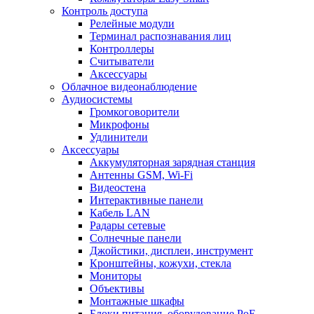
Контроль доступа
Релейные модули
Терминал распознавания лиц
Контроллеры
Считыватели
Аксессуары
Облачное видеонаблюдение
Аудиосистемы
Громкоговорители
Микрофоны
Удлинители
Аксессуары
Аккумуляторная зарядная станция
Антенны GSM, Wi-Fi
Видеостена
Интерактивные панели
Кабель LAN
Радары сетевые
Солнечные панели
Джойстики, дисплеи, инструмент
Кронштейны, кожухи, стекла
Мониторы
Объективы
Монтажные шкафы
Блоки питания, оборудование PoE