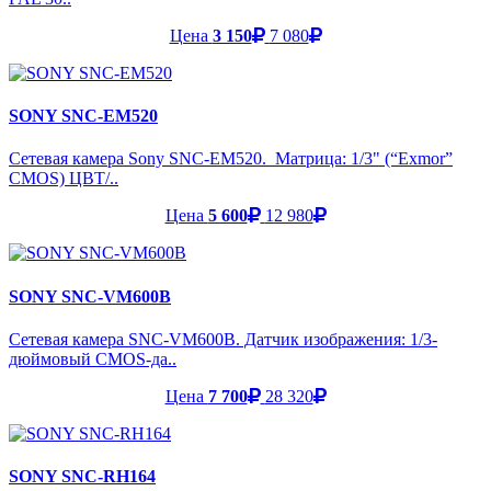
Цена
3 150
7 080
SONY SNC-EM520
Сетевая камера Sony SNC-EM520. Матрица: 1/3" (“Exmor”
CMOS) ЦВТ/..
Цена
5 600
12 980
SONY SNC-VM600B
Сетевая камера SNC-VM600B. Датчик изображения: 1/3-
дюймовый CMOS-да..
Цена
7 700
28 320
SONY SNC-RH164