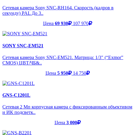
Сетевая камера Sony SNC-RH164. Скорость (кадров в
секунду) PAL До 3..
Цена
69 930
107 970
SONY SNC-EM521
Сетевая камера Sony SNC-EM521. Матрица: 1/3" (“Exmor”
CMOS) ЦВТ/ЧБ&..
Цена
5 950
14 750
GNS-C1201L
Сетевая 2 Мп корпусная камера с фиксированным объективом
и ИК подсветк..
Цена
3 000