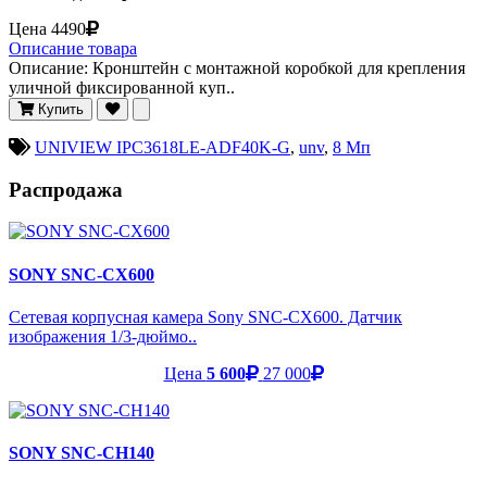
Цена
4490
Описание товара
Описание: Кронштейн с монтажной коробкой для крепления
уличной фиксированной куп..
Купить
UNIVIEW IPC3618LE-ADF40K-G
,
unv
,
8 Мп
Распродажа
SONY SNC-CX600
Сетевая корпусная камера Sony SNC-CX600. Датчик
изображения 1/3-дюймо..
Цена
5 600
27 000
SONY SNC-CH140