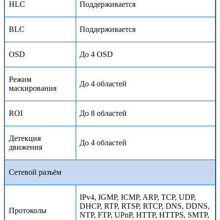
HLC
Поддерживается
BLC
Поддерживается
OSD
До
4
OSD
Режим
До
4
областей
маскирования
ROI
До
8
областей
Детекция
До 4 областей
движения
Сетевой разъём
IPv4, IGMP, ICMP, ARP, TCP, UDP,
DHCP, RTP, RTSP, RTCP, DNS, DDNS,
Протоколы
NTP, FTP, UPnP, HTTP, HTTPS, SMTP,