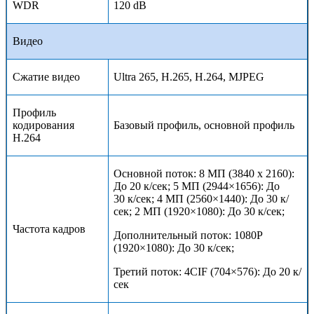
WDR
120 dB
Видео
Сжатие видео
Ultra 265, H.265, H.264, MJPEG
Профиль
кодирования
Базовый профиль, основной профиль
H.264
Основной поток: 8 МП (3840 х 2160):
До 20 к/сек; 5 МП (2944×1656): До
30 к/сек; 4 МП (2560×1440): До 30 к/
сек; 2 МП (1920×1080): До 30 к/сек;
Частота кадров
Дополнительный поток: 1080
P
(1920×1080): До 30 к/сек;
Третий поток: 4
CIF
(704×576): До 20 к/
сек