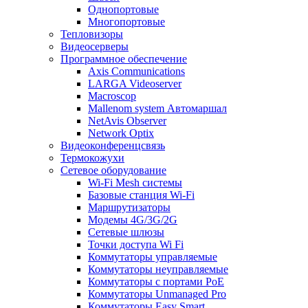
Однопортовые
Многопортовые
Тепловизоры
Видеосерверы
Программное обеспечение
Axis Communications
LARGA Videoserver
Macroscop
Mallenom system Автомаршал
NetAvis Observer
Network Optix
Видеоконференцсвязь
Термокожухи
Сетевое оборудование
Wi-Fi Mesh системы
Базовые станция Wi-Fi
Маршрутизаторы
Модемы 4G/3G/2G
Сетевые шлюзы
Точки доступа Wi Fi
Коммутаторы управляемые
Коммутаторы неуправляемые
Коммутаторы с портами PoE
Коммутаторы Unmanaged Pro
Коммутаторы Easy Smart