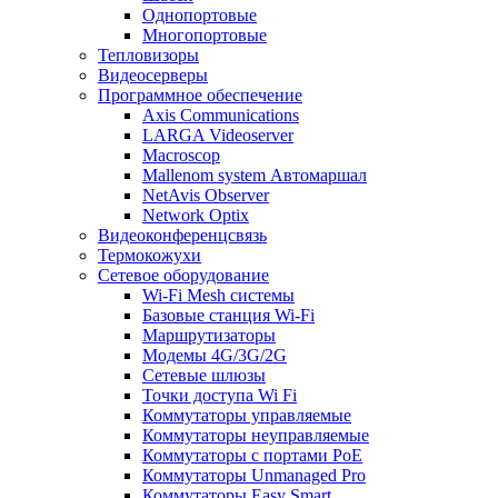
Однопортовые
Многопортовые
Тепловизоры
Видеосерверы
Программное обеспечение
Axis Communications
LARGA Videoserver
Macroscop
Mallenom system Автомаршал
NetAvis Observer
Network Optix
Видеоконференцсвязь
Термокожухи
Сетевое оборудование
Wi-Fi Mesh системы
Базовые станция Wi-Fi
Маршрутизаторы
Модемы 4G/3G/2G
Сетевые шлюзы
Точки доступа Wi Fi
Коммутаторы управляемые
Коммутаторы неуправляемые
Коммутаторы с портами PoE
Коммутаторы Unmanaged Pro
Коммутаторы Easy Smart