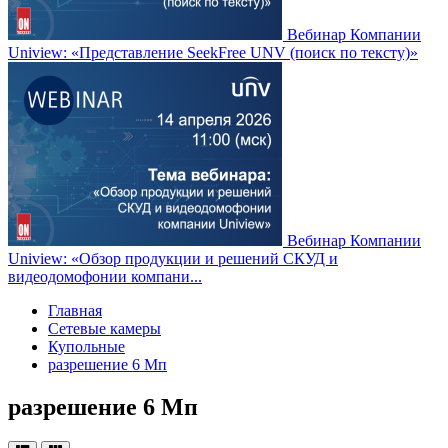
Вебинар Компании
Uniview: «Представление SeekFree UNV (поиск по тексту)»
Вебинар Компании
Uniview: «Обзор продукции и решений СКУД и
видеодомофонии компани...
Главная
Сетевые камеры
Купольные
разрешение 6 Мп
разрешение 6 Мп