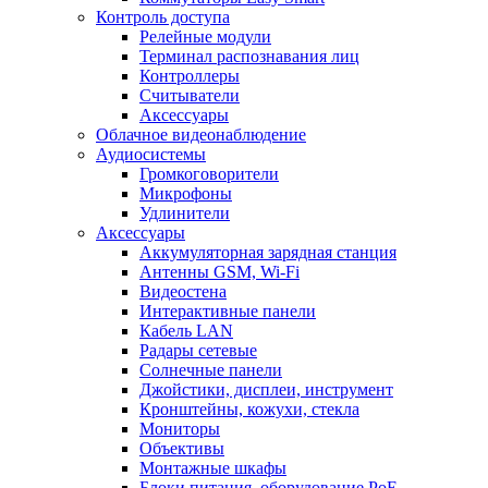
Контроль доступа
Релейные модули
Терминал распознавания лиц
Контроллеры
Считыватели
Аксессуары
Облачное видеонаблюдение
Аудиосистемы
Громкоговорители
Микрофоны
Удлинители
Аксессуары
Аккумуляторная зарядная станция
Антенны GSM, Wi-Fi
Видеостена
Интерактивные панели
Кабель LAN
Радары сетевые
Солнечные панели
Джойстики, дисплеи, инструмент
Кронштейны, кожухи, стекла
Мониторы
Объективы
Монтажные шкафы
Блоки питания, оборудование PoE