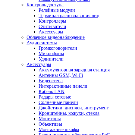
Контроль доступа
Релейные модули
Терминал распознавания лиц
Контроллеры
Считыватели
Аксессуары
Облачное видеонаблюдение
Аудиосистемы
Громкоговорители
Микрофоны
Удлинители
Аксессуары
Аккумуляторная зарядная станция
Антенны GSM, Wi-Fi
Видеостена
Интерактивные панели
Кабель LAN
Радары сетевые
Солнечные панели
Джойстики, дисплеи, инструмент
Кронштейны, кожухи, стекла
Мониторы
Объективы
Монтажные шкафы
Блоки питания, оборудование PoE