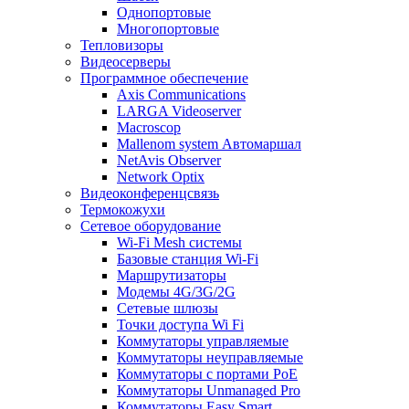
Однопортовые
Многопортовые
Тепловизоры
Видеосерверы
Программное обеспечение
Axis Communications
LARGA Videoserver
Macroscop
Mallenom system Автомаршал
NetAvis Observer
Network Optix
Видеоконференцсвязь
Термокожухи
Сетевое оборудование
Wi-Fi Mesh системы
Базовые станция Wi-Fi
Маршрутизаторы
Модемы 4G/3G/2G
Сетевые шлюзы
Точки доступа Wi Fi
Коммутаторы управляемые
Коммутаторы неуправляемые
Коммутаторы с портами PoE
Коммутаторы Unmanaged Pro
Коммутаторы Easy Smart