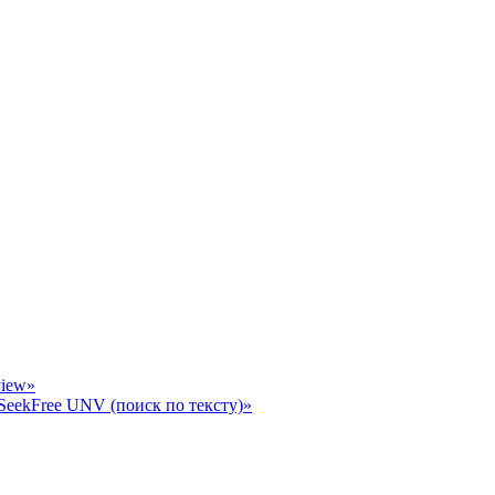
view»
eekFree UNV (поиск по тексту)»