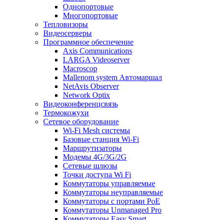
Однопортовые
Многопортовые
Тепловизоры
Видеосерверы
Программное обеспечение
Axis Communications
LARGA Videoserver
Macroscop
Mallenom system Автомаршал
NetAvis Observer
Network Optix
Видеоконференцсвязь
Термокожухи
Сетевое оборудование
Wi-Fi Mesh системы
Базовые станция Wi-Fi
Маршрутизаторы
Модемы 4G/3G/2G
Сетевые шлюзы
Точки доступа Wi Fi
Коммутаторы управляемые
Коммутаторы неуправляемые
Коммутаторы с портами PoE
Коммутаторы Unmanaged Pro
Коммутаторы Easy Smart