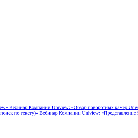
Вебинар Компании Uniview: «Обзор поворотных камер Uni
Вебинар Компании Uniview: «Представление S