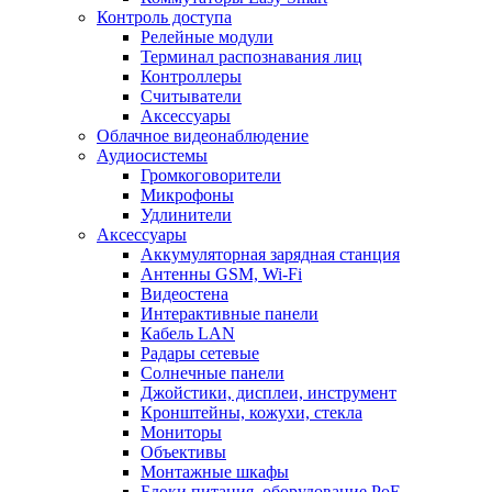
Контроль доступа
Релейные модули
Терминал распознавания лиц
Контроллеры
Считыватели
Аксессуары
Облачное видеонаблюдение
Аудиосистемы
Громкоговорители
Микрофоны
Удлинители
Аксессуары
Аккумуляторная зарядная станция
Антенны GSM, Wi-Fi
Видеостена
Интерактивные панели
Кабель LAN
Радары сетевые
Солнечные панели
Джойстики, дисплеи, инструмент
Кронштейны, кожухи, стекла
Мониторы
Объективы
Монтажные шкафы
Блоки питания, оборудование PoE