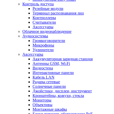
Контроль доступа
Релейные модули
Терминал распознавания лиц
Контроллеры
Считыватели
Аксессуары
Облачное видеонаблюдение
Аудиосистемы
Громкоговорители
Микрофоны
Удлинители
Аксессуары
Аккумуляторная зарядная станция
Антенны GSM, Wi-Fi
Видеостена
Интерактивные панели
Кабель LAN
Радары сетевые
Солнечные панели
Джойстики, дисплеи, инструмент
Кронштейны, кожухи, стекла
Мониторы
Объективы
Монтажные шкафы
Блоки питания, оборудование PoE