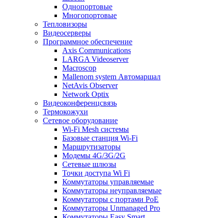
Однопортовые
Многопортовые
Тепловизоры
Видеосерверы
Программное обеспечение
Axis Communications
LARGA Videoserver
Macroscop
Mallenom system Автомаршал
NetAvis Observer
Network Optix
Видеоконференцсвязь
Термокожухи
Сетевое оборудование
Wi-Fi Mesh системы
Базовые станция Wi-Fi
Маршрутизаторы
Модемы 4G/3G/2G
Сетевые шлюзы
Точки доступа Wi Fi
Коммутаторы управляемые
Коммутаторы неуправляемые
Коммутаторы с портами PoE
Коммутаторы Unmanaged Pro
Коммутаторы Easy Smart