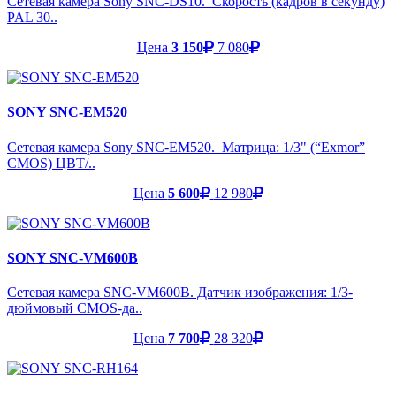
Сетевая камера Sony SNC-DS10. Скорость (кадров в секунду)
PAL 30..
Цена
3 150
7 080
SONY SNC-EM520
Сетевая камера Sony SNC-EM520. Матрица: 1/3" (“Exmor”
CMOS) ЦВТ/..
Цена
5 600
12 980
SONY SNC-VM600B
Сетевая камера SNC-VM600B. Датчик изображения: 1/3-
дюймовый CMOS-да..
Цена
7 700
28 320