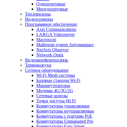
Однопортовые
Многопортовые
Тепловизоры
Видеосерверы
Программное обеспечение
Axis Communications
LARGA Videoserver
Macroscop
Mallenom system Автомаршал
NetAvis Observer
Network Optix
Видеоконференцсвязь
Термокожухи
Сетевое оборудование
Wi-Fi Mesh системы
Базовые станция Wi-Fi
Маршрутизаторы
Модемы 4G/3G/2G
Сетевые шлюзы
Точки доступа Wi Fi
Коммутаторы управляемые
Коммутаторы неуправляемые
Коммутаторы с портами PoE
Коммутаторы Unmanaged Pro
Коммутаторы Easy Smart