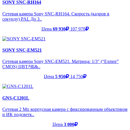
SONY SNC-RH164
Сетевая камера Sony SNC-RH164. Скорость (кадров в
секунду) PAL До 3..
Цена
69 930
107 970
SONY SNC-EM521
Сетевая камера Sony SNC-EM521. Матрица: 1/3" (“Exmor”
CMOS) ЦВТ/ЧБ&..
Цена
5 950
14 750
GNS-C1201L
Сетевая 2 Мп корпусная камера с фиксированным объективом
и ИК подсветк..
Цена
3 000