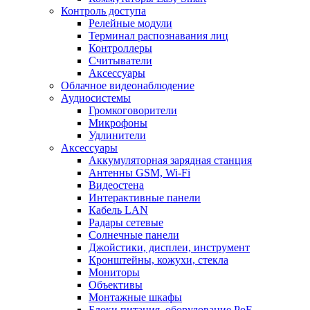
Контроль доступа
Релейные модули
Терминал распознавания лиц
Контроллеры
Считыватели
Аксессуары
Облачное видеонаблюдение
Аудиосистемы
Громкоговорители
Микрофоны
Удлинители
Аксессуары
Аккумуляторная зарядная станция
Антенны GSM, Wi-Fi
Видеостена
Интерактивные панели
Кабель LAN
Радары сетевые
Солнечные панели
Джойстики, дисплеи, инструмент
Кронштейны, кожухи, стекла
Мониторы
Объективы
Монтажные шкафы
Блоки питания, оборудование PoE