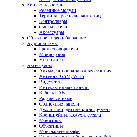
Контроль доступа
Релейные модули
Терминал распознавания лиц
Контроллеры
Считыватели
Аксессуары
Облачное видеонаблюдение
Аудиосистемы
Громкоговорители
Микрофоны
Удлинители
Аксессуары
Аккумуляторная зарядная станция
Антенны GSM, Wi-Fi
Видеостена
Интерактивные панели
Кабель LAN
Радары сетевые
Солнечные панели
Джойстики, дисплеи, инструмент
Кронштейны, кожухи, стекла
Мониторы
Объективы
Монтажные шкафы
Блоки питания, оборудование PoE