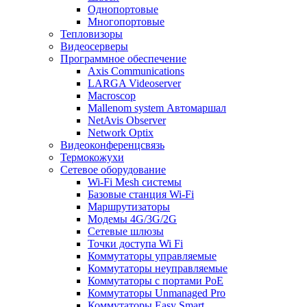
Однопортовые
Многопортовые
Тепловизоры
Видеосерверы
Программное обеспечение
Axis Communications
LARGA Videoserver
Macroscop
Mallenom system Автомаршал
NetAvis Observer
Network Optix
Видеоконференцсвязь
Термокожухи
Сетевое оборудование
Wi-Fi Mesh системы
Базовые станция Wi-Fi
Маршрутизаторы
Модемы 4G/3G/2G
Сетевые шлюзы
Точки доступа Wi Fi
Коммутаторы управляемые
Коммутаторы неуправляемые
Коммутаторы с портами PoE
Коммутаторы Unmanaged Pro
Коммутаторы Easy Smart