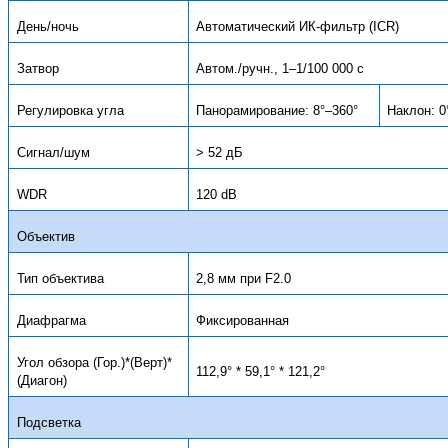
День/ночь
Автоматический ИК-фильтр (ICR)
Затвор
Автом./ручн., 1–1/100 000 с
Регулировка угла
Панорамирование: 8°–360°
Наклон: 0
Сигнал/шум
> 52 дБ
WDR
120 dB
Объектив
Тип объектива
2,8 мм при F2.0
Диафрагма
Фиксированная
Угол обзора (Гор.)*(Верт)*
112,9° * 59,1° * 121,2°
(Диагон)
Подсветка