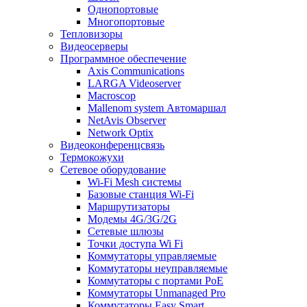
Однопортовые
Многопортовые
Тепловизоры
Видеосерверы
Программное обеспечение
Axis Communications
LARGA Videoserver
Macroscop
Mallenom system Автомаршал
NetAvis Observer
Network Optix
Видеоконференцсвязь
Термокожухи
Сетевое оборудование
Wi-Fi Mesh системы
Базовые станция Wi-Fi
Маршрутизаторы
Модемы 4G/3G/2G
Сетевые шлюзы
Точки доступа Wi Fi
Коммутаторы управляемые
Коммутаторы неуправляемые
Коммутаторы с портами PoE
Коммутаторы Unmanaged Pro
Коммутаторы Easy Smart