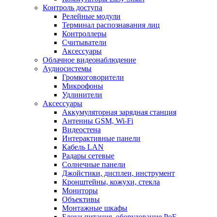
Контроль доступа
Релейные модули
Терминал распознавания лиц
Контроллеры
Считыватели
Аксессуары
Облачное видеонаблюдение
Аудиосистемы
Громкоговорители
Микрофоны
Удлинители
Аксессуары
Аккумуляторная зарядная станция
Антенны GSM, Wi-Fi
Видеостена
Интерактивные панели
Кабель LAN
Радары сетевые
Солнечные панели
Джойстики, дисплеи, инструмент
Кронштейны, кожухи, стекла
Мониторы
Объективы
Монтажные шкафы
Блоки питания, оборудование PoE