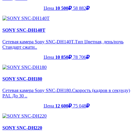
Цена
10 500
58 882
SONY SNC-DH140T
Сетевая камера Sony SNC-DH140T.Тип Цветная, день/ночь
Стандарт сжати..
Цена
10 850
78 706
SONY SNC-DH180
Сетевая камера Sony SNC-DH180.Скорость (кадров в секунду)
PAL До 30 ..
Цена
12 600
75 048
SONY SNC-DH220