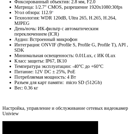
Фиксированный объектив: 2.8 мм, F2.0
Матрица: 1/2.7" CMOS, разрешение 1920x1080:30fps
Угол обзора: 112.9
°
Технология: WDR 120dB, Ultra 265, H.265, H.264,
MJPEG
День/ночь: ИК-фильтр с автоматическим
переключением (ICR)
Аудио: Встроенный микрофон
Интеграция: ONVIF (Profile S, Profile G, Profile T), API ,
SDK
Минимальная освещенность: 0.01Lux, c ИК 0Lux
Класс защиты: IP67, IK10
Температура эксплуатации: -40°C до +60°C
Питание: 12V DC ± 25%, РоЕ
Потребляемая мощность: 4 Вт
Разъем для карт памяти: micro SD (512Gb)
Вес: 0.36 кг
Настройка, управление и обслуживание сетевых видеокамер
Uniview