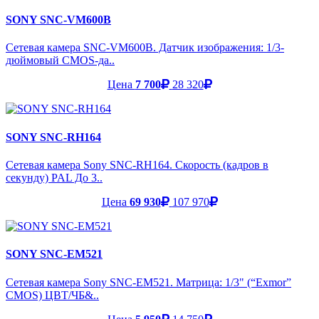
SONY SNC-VM600B
Сетевая камера SNC-VM600B. Датчик изображения: 1/3-
дюймовый CMOS-да..
Цена
7 700
28 320
SONY SNC-RH164
Сетевая камера Sony SNC-RH164. Скорость (кадров в
секунду) PAL До 3..
Цена
69 930
107 970
SONY SNC-EM521
Сетевая камера Sony SNC-EM521. Матрица: 1/3" (“Exmor”
CMOS) ЦВТ/ЧБ&..