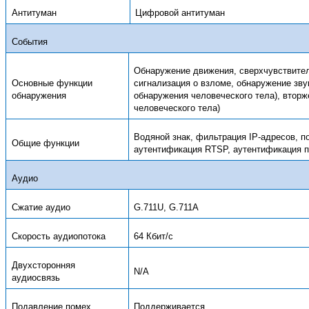
Антитуман
Цифровой антитуман
События
Обнаружение движения, сверхчувствите
Основные функции
сигнализация о взломе, обнаружение зву
обнаружения
обнаружения человеческого тела), вторж
человеческого тела)
Водяной знак, фильтрация IP-адресов, п
Общие функции
аутентификация RTSP, аутентификация 
Аудио
Сжатие аудио
G.711U, G.711A
Скорость аудиопотока
64 Кбит/с
Двухсторонняя
N/A
аудиосвязь
Подавление помех
Поддерживается