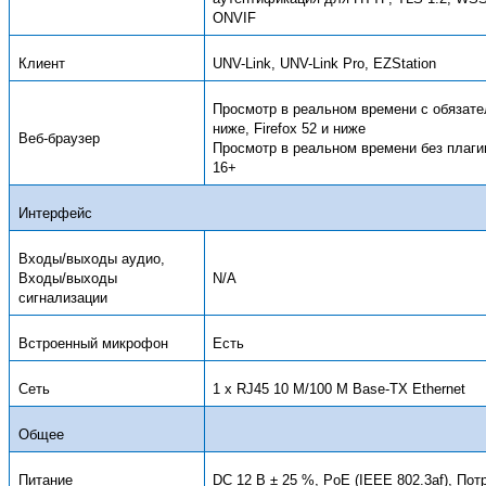
ONVIF
Клиент
UNV-Link, UNV-Link Pro, EZStation
Просмотр в реальном времени с обязате
ниже, Firefox 52 и ниже
Веб-браузер
Просмотр в реальном времени без плагина
16+
Интерфейс
Входы/выходы аудио,
Входы/выходы
N/A
сигнализации
Встроенный микрофон
Есть
Сеть
1 x RJ45 10
М
/100
М
Base-TX Ethernet
Общее
Питание
DC 12 В ± 25 %, PoE (IEEE 802.3af), По