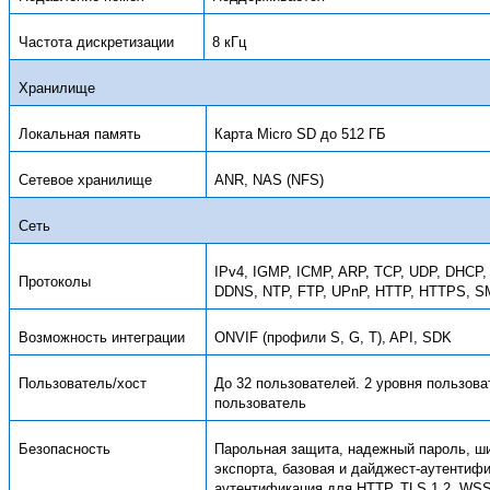
Частота дискретизации
8 кГц
Хранилище
Локальная память
Карта Micro SD до 512 ГБ
Сетевое хранилище
ANR, NAS (NFS)
Сеть
IPv4, IGMP, ICMP, ARP, TCP, UDP, DHCP
Протоколы
DDNS, NTP, FTP, UPnP, HTTP, HTTPS, 
Возможность интеграции
ONVIF (
профили
S, G, T), API, SDK
Пользователь/хост
До 32 пользователей. 2 уровня пользов
пользователь
Безопасность
Парольная защита, надежный пароль, 
экспорта, базовая и дайджест-аутентиф
аутентификация для HTTP, TLS 1.2, WS