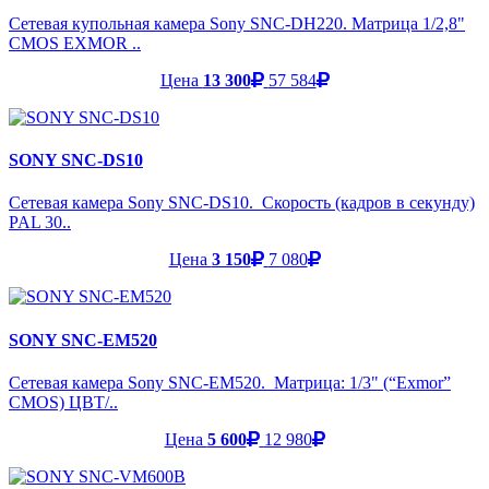
Сетевая купольная камера Sony SNC-DH220. Матрица 1/2,8"
CMOS EXMOR ..
Цена
13 300
57 584
SONY SNC-DS10
Сетевая камера Sony SNC-DS10. Скорость (кадров в секунду)
PAL 30..
Цена
3 150
7 080
SONY SNC-EM520
Сетевая камера Sony SNC-EM520. Матрица: 1/3" (“Exmor”
CMOS) ЦВТ/..
Цена
5 600
12 980