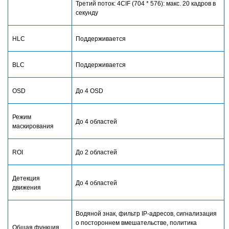
Третий поток: 4CIF (704 * 576): макс. 20 кадров в
секунду
HLC
Поддерживается
BLC
Поддерживается
OSD
До
4
OSD
Режим
До 4 областей
маскирования
ROI
До 2 областей
Детекция
До 4 областей
движения
Водяной знак, фильтр IP-адресов, сигнализация
о постороннем вмешательстве, политика
Общая функция