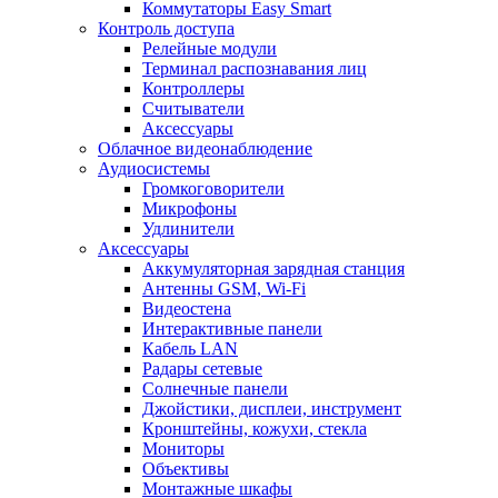
Коммутаторы Easy Smart
Контроль доступа
Релейные модули
Терминал распознавания лиц
Контроллеры
Считыватели
Аксессуары
Облачное видеонаблюдение
Аудиосистемы
Громкоговорители
Микрофоны
Удлинители
Аксессуары
Аккумуляторная зарядная станция
Антенны GSM, Wi-Fi
Видеостена
Интерактивные панели
Кабель LAN
Радары сетевые
Солнечные панели
Джойстики, дисплеи, инструмент
Кронштейны, кожухи, стекла
Мониторы
Объективы
Монтажные шкафы