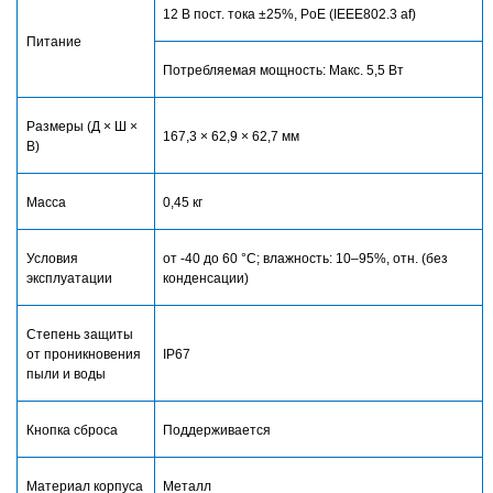
12 В пост. тока ±25%, PoE (IEEE802.3 af)
Питание
Потребляемая мощность: Макс. 5,5 Вт
Размеры (Д × Ш ×
167,3 × 62,9 × 62,7 мм
В)
Масса
0,45 кг
Условия
от -40 до 60 °С; влажность: 10–95%, отн. (без
эксплуатации
конденсации)
Степень защиты
от проникновения
IP67
пыли и воды
Кнопка сброса
Поддерживается
Материал корпуса
Металл