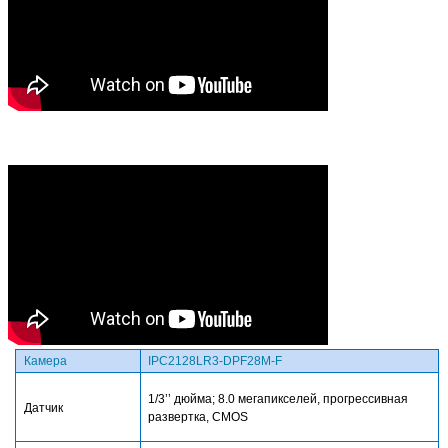
Камера
IPC212
8
LR3-
D
PF28
M-F
1/3’’ дюйма; 8.0 мегапикселей, прогрессивная
Датчик
развертка, CMOS