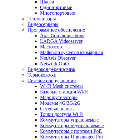
Шасси
Однопортовые
Многопортовые
Тепловизоры
Видеосерверы
Программное обеспечение
Axis Communications
LARGA Videoserver
Macroscop
Mallenom system Автомаршал
NetAvis Observer
Network Optix
Видеоконференцсвязь
Термокожухи
Сетевое оборудование
Wi-Fi Mesh системы
Базовые станция Wi-Fi
Маршрутизаторы
Модемы 4G/3G/2G
Сетевые шлюзы
Точки доступа Wi Fi
Коммутаторы управляемые
Коммутаторы неуправляемые
Коммутаторы с портами PoE
Коммутаторы Unmanaged Pro