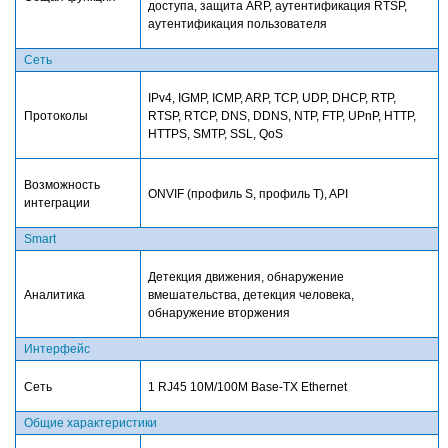
доступа, защита ARP, аутентификация RTSP,
аутентификация пользователя
Сеть
IPv4, IGMP, ICMP, ARP, TCP, UDP, DHCP, RTP,
Протоколы
RTSP, RTCP, DNS, DDNS, NTP, FTP, UPnP, HTTP,
HTTPS, SMTP, SSL, QoS
Возможность
ONVIF (профиль S, профиль
T
), API
интеграции
Smart
Детекция движения, обнаружение
Аналитика
вмешательства, детекция человека,
обнаружение вторжения
Интерфейс
Сеть
1 RJ45 10M/100M Base-TX Ethernet
Общие характеристики