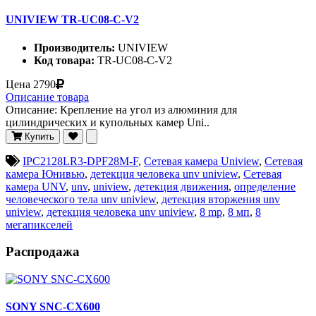
UNIVIEW TR-UC08-C-V2
Производитель:
UNIVIEW
Код товара:
TR-UC08-C-V2
Цена
2790
Описание товара
Описание: Крепление на угол из алюминия для
цилиндрических и купольных камер Uni..
Купить
IPC2128LR3-DPF28M-F
,
Сетевая камера Uniview
,
Сетевая
камера Юнивью
,
детекция человека unv uniview
,
Сетевая
камера UNV
,
unv
,
uniview
,
детекция движения
,
определение
человеческого тела unv uniview
,
детекция вторжения unv
uniview
,
детекция человека unv uniview
,
8 mp
,
8 мп
,
8
мегапикселей
Распродажа
SONY SNC-CX600