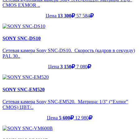
CMOS EXMOR ..
Цена
13 300
57 584
SONY SNC-DS10
Сетевая камера Sony SNC-DS10. Скорость (кадров в секунду)
PAL 30..
Цена
3 150
7 080
SONY SNC-EM520
Сетевая камера Sony SNC-EM520. Матрица: 1/3" (“Exmor”
CMOS) ЦВТ/..
Цена
5 600
12 980