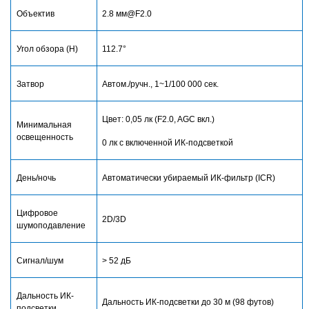
Объектив
2.8 мм@F2.0
Угол обзора (H)
112.7°
Затвор
Автом./ручн., 1~1/100 000 сек.
Цвет: 0,05 лк (F2.0, AGC вкл.)
Минимальная
освещенность
0 лк с включенной ИК-подсветкой
День/ночь
Автоматически убираемый ИК-фильтр (ICR)
Цифровое
2D/3D
шумоподавление
Сигнал/шум
> 52 дБ
Дальность ИК-
Дальность ИК-подсветки до 30 м (98 футов)
подсветки