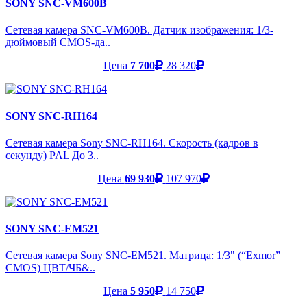
SONY SNC-VM600B
Сетевая камера SNC-VM600B. Датчик изображения: 1/3-
дюймовый CMOS-да..
Цена
7 700
28 320
SONY SNC-RH164
Сетевая камера Sony SNC-RH164. Скорость (кадров в
секунду) PAL До 3..
Цена
69 930
107 970
SONY SNC-EM521
Сетевая камера Sony SNC-EM521. Матрица: 1/3" (“Exmor”
CMOS) ЦВТ/ЧБ&..
Цена
5 950
14 750