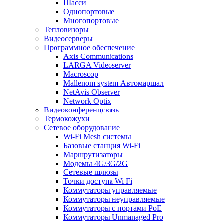
Шасси
Однопортовые
Многопортовые
Тепловизоры
Видеосерверы
Программное обеспечение
Axis Communications
LARGA Videoserver
Macroscop
Mallenom system Автомаршал
NetAvis Observer
Network Optix
Видеоконференцсвязь
Термокожухи
Сетевое оборудование
Wi-Fi Mesh системы
Базовые станция Wi-Fi
Маршрутизаторы
Модемы 4G/3G/2G
Сетевые шлюзы
Точки доступа Wi Fi
Коммутаторы управляемые
Коммутаторы неуправляемые
Коммутаторы с портами PoE
Коммутаторы Unmanaged Pro