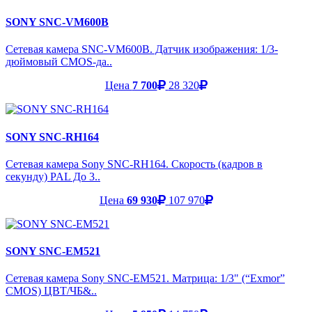
SONY SNC-VM600B
Сетевая камера SNC-VM600B. Датчик изображения: 1/3-
дюймовый CMOS-да..
Цена
7 700
28 320
SONY SNC-RH164
Сетевая камера Sony SNC-RH164. Скорость (кадров в
секунду) PAL До 3..
Цена
69 930
107 970
SONY SNC-EM521
Сетевая камера Sony SNC-EM521. Матрица: 1/3" (“Exmor”
CMOS) ЦВТ/ЧБ&..