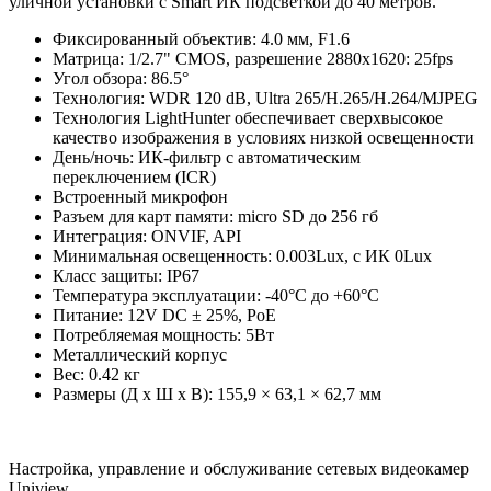
уличной установки с Smart ИК подсветкой до 40 метров.
Фиксированный объектив: 4.0 мм, F1.6
Матрица: 1/2.7" CMOS, разрешение 2880x1620: 25fps
Угол обзора: 86.5°
Технология: WDR 120 dB, Ultra 265/H.265/H.264/MJPEG
Технология LightHunter обеспечивает сверхвысокое
качество изображения в условиях низкой освещенности
День/ночь: ИК-фильтр с автоматическим
переключением (ICR)
Встроенный микрофон
Разъем для карт памяти: micro SD до 256 гб
Интеграция: ONVIF, API
Минимальная освещенность: 0.003Lux, c ИК 0Lux
Класс защиты: IP67
Температура эксплуатации: -40°C до +60°C
Питание: 12V DC ± 25%, PoE
Потребляемая мощность: 5Вт
Металлический корпус
Вес: 0.42 кг
Размеры (Д х Ш х В): 155,9 × 63,1 × 62,7 мм
Настройка, управление и обслуживание сетевых видеокамер
Uniview