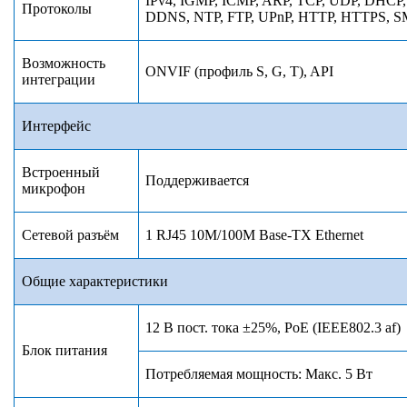
IPv4, IGMP, ICMP, ARP, TCP, UDP, DHCP,
Протоколы
DDNS, NTP, FTP, UPnP, HTTP, HTTPS, S
Возможность
ONVIF (
профиль
S, G, T), API
интеграции
Интерфейс
Встроенный
Поддерживается
микрофон
Сетевой разъём
1 RJ45 10M/100M Base-TX Ethernet
Общие характеристики
12 В пост. тока ±25%, PoE (IEEE802.3 af)
Блок питания
Потребляемая мощность: Макс. 5 Вт