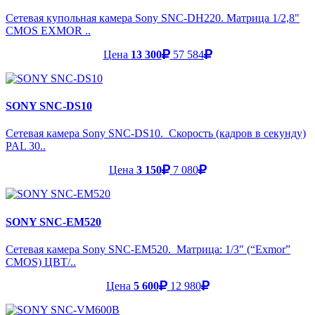
Сетевая купольная камера Sony SNC-DH220. Матрица 1/2,8"
CMOS EXMOR ..
Цена
13 300
57 584
SONY SNC-DS10
Сетевая камера Sony SNC-DS10. Скорость (кадров в секунду)
PAL 30..
Цена
3 150
7 080
SONY SNC-EM520
Сетевая камера Sony SNC-EM520. Матрица: 1/3" (“Exmor”
CMOS) ЦВТ/..
Цена
5 600
12 980