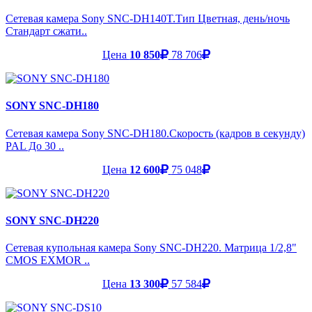
Сетевая камера Sony SNC-DH140T.Тип Цветная, день/ночь
Стандарт сжати..
Цена
10 850
78 706
SONY SNC-DH180
Сетевая камера Sony SNC-DH180.Скорость (кадров в секунду)
PAL До 30 ..
Цена
12 600
75 048
SONY SNC-DH220
Сетевая купольная камера Sony SNC-DH220. Матрица 1/2,8"
CMOS EXMOR ..
Цена
13 300
57 584