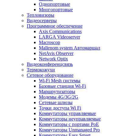
Однопортовые
Многопортовые
Тепловизоры
Видеосерверы
Программное обеспечение
Axis Communications
LARGA Videoserver
Macroscop
Mallenom system Автомаршал
NetAvis Observer
Network Optix
Видеоконференцсвязь
Термокожухи
Сетевое оборудование
Wi-Fi Mesh системы
Базовые станция Wi-Fi
Маршрутизаторы
Модемы 4G/3G/2G
Сетевые шлюзы
Точки доступа Wi Fi
Коммутаторы управляемые
Коммутаторы неуправляемые
Коммутаторы с портами PoE
Коммутаторы Unmanaged Pro
Коммутаторы Easy Smart