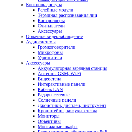
Контроль доступа
Релейные модули
Терминал распознавания лиц
Контроллеры
Считыватели
Аксессуары
Облачное видеонаблюдение
Аудиосистемы
Громкоговорители
Микрофоны
Удлинители
Аксессуары
Аккумуляторная зарядная станция
Антенны GSM, Wi-Fi
Видеостена
Интерактивные панели
Кабель LAN
Радары сетевые
Солнечные панели
Джойстики, дисплеи, инструмент
Кронштейны, кожухи, стекла
Мониторы
Объективы
Монтажные шкафы
Блоки питания, оборудование PoE