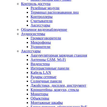
Контроль доступа
Релейные модули
Терминал распознавания лиц
Контроллеры
Считыватели
Аксессуары
Облачное видеонаблюдение
Аудиосистемы
Громкоговорители
Микрофоны
Удлинители
Аксессуары
Аккумуляторная зарядная станция
Антенны GSM, Wi-Fi
Видеостена
Интерактивные панели
Кабель LAN
Радары сетевые
Солнечные панели
Джойстики, дисплеи, инструмент
Кронштейны, кожухи, стекла
Мониторы
Объективы
Монтажные шкафы
Блоки питания, оборудование PoE