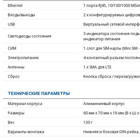
Ethernet
1 порта RJ45, 10/100/1000 Мбит
Входы/выходы
2 x конфигурируемых цифровы
USB
Виртуальный сетевой интерф
3 индикатора состояния подк
Светодиоды состояния
индикатор питания
СИМ
1 слот для SIM-карты (Mini SIM - 
Электропитание
4-контактный разъем постоя
Антенны
1 х SMA для LTE
Сброс
Кнопка сброса / перезагрузк
ТЕХНИЧЕСКИЕ ПАРАМЕТРЫ
Материал корпуса
Алюминиевый корпус
Размеры
60 мм х 70 мм х 18 мм (В x Ш x 
Вес
130 г
Варианты монтажа
Нижняя и боковая DIN-рейка,