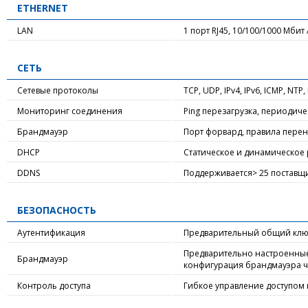
ETHERNET
LAN
1 порт RJ45, 10/100/1000 Мбит
СЕТЬ
Сетевые протоколы
TCP, UDP, IPv4, IPv6, ICMP, NT
Мониторинг соединения
Ping перезагрузка, периодиче
Брандмауэр
Порт форвард, правила перен
DHCP
Статическое и динамическое 
DDNS
Поддерживается> 25 поставщи
БЕЗОПАСНОСТЬ
Аутентификация
Предварительный общий ключ
Предварительно настроенные
Брандмауэр
конфигурация брандмауэра че
Контроль доступа
Гибкое управление доступом к