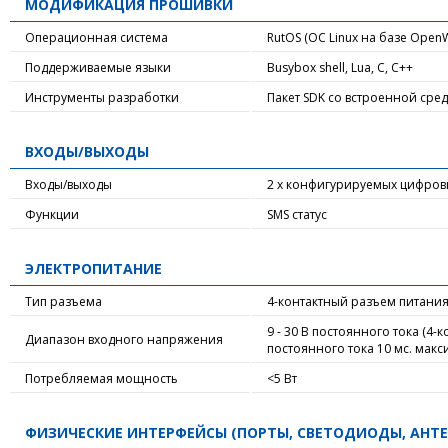
МОДИФИКАЦИЯ ПРОШИВКИ
Операционная система
RutOS (ОС Linux на базе OpenW
Поддерживаемые языки
Busybox shell, Lua, C, C++
Инструменты разработки
Пакет SDK со встроенной сре
ВХОДЫ/ВЫХОДЫ
Входы/выходы
2 х конфигурируемых цифровы
Функции
SMS статус
ЭЛЕКТРОПИТАНИЕ
Тип разъема
4-контактный разъем питания
9 - 30 В постоянного тока (
Диапазон входного напряжения
постоянного тока 10 мс. мак
Потребляемая мощность
<5 Вт
ФИЗИЧЕСКИЕ ИНТЕРФЕЙСЫ (ПОРТЫ, СВЕТОДИОДЫ, АНТЕ