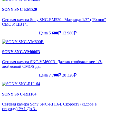
SONY SNC-EM520
Сетевая камера Sony SNC-EM520. Матрица: 1/3" (“Exmor”
CMOS) ЦВТ/..
Цена
5 600
12 980
SONY SNC-VM600B
Сетевая камера SNC-VM600B. Датчик изображения: 1/3-
дюймовый CMOS-да..
Цена
7 700
28 320
SONY SNC-RH164
Сетевая камера Sony SNC-RH164. Скорость (кадров в
секунду) PAL До 3..