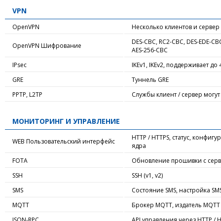
VPN
OpenVPN
Несколько клиентов и серве
DES-CBC, RC2-CBC, DES-EDE-CBC
OpenVPN Шифрование
AES-256-CBC
IPsec
IKEv1, IKEv2, поддерживает до
GRE
Туннель GRE
PPTP, L2TP
Службы клиент / сервер могу
МОНИТОРИНГ И УПРАВЛЕНИЕ
HTTP / HTTPS, статус, конфиг
WEB Пользовательский интерфейс
ядра
FOTA
Обновление прошивки с серв
SSH
SSH (v1, v2)
SMS
Состояние SMS, настройка SM
MQTT
Брокер MQTT, издатель MQTT
JSON-RPC
API управления через HTTP / 