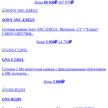
Цена
69 930
107 970
SONY SNC-EM521
Сетевая камера Sony SNC-EM521. Матрица: 1/3" (“Exmor”
CMOS) ЦВТ/ЧБ&..
Цена
5 950
14 750
GNS-C1201L
Сетевая 2 Мп корпусная камера с фиксированным объективом
и ИК подсветк..
Цена
3 000
GNS-B2201