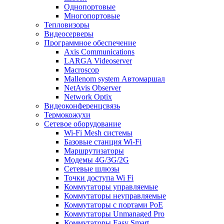
Однопортовые
Многопортовые
Тепловизоры
Видеосерверы
Программное обеспечение
Axis Communications
LARGA Videoserver
Macroscop
Mallenom system Автомаршал
NetAvis Observer
Network Optix
Видеоконференцсвязь
Термокожухи
Сетевое оборудование
Wi-Fi Mesh системы
Базовые станция Wi-Fi
Маршрутизаторы
Модемы 4G/3G/2G
Сетевые шлюзы
Точки доступа Wi Fi
Коммутаторы управляемые
Коммутаторы неуправляемые
Коммутаторы с портами PoE
Коммутаторы Unmanaged Pro
Коммутаторы Easy Smart