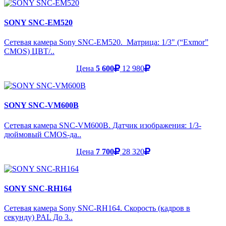
SONY SNC-EM520
Сетевая камера Sony SNC-EM520. Матрица: 1/3" (“Exmor”
CMOS) ЦВТ/..
Цена
5 600
12 980
SONY SNC-VM600B
Сетевая камера SNC-VM600B. Датчик изображения: 1/3-
дюймовый CMOS-да..
Цена
7 700
28 320
SONY SNC-RH164
Сетевая камера Sony SNC-RH164. Скорость (кадров в
секунду) PAL До 3..