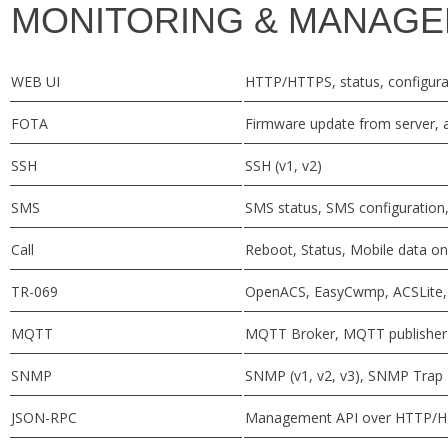
MONITORING & MANAG
WEB UI
HTTP/HTTPS, status, configurat
FOTA
Firmware update from server, a
SSH
SSH (v1, v2)
SMS
SMS status, SMS configuratio
Call
Reboot, Status, Mobile data on
TR-069
OpenACS, EasyCwmp, ACSLite, 
MQTT
MQTT Broker, MQTT publisher
SNMP
SNMP (v1, v2, v3), SNMP Trap
JSON-RPC
Management API over HTTP/