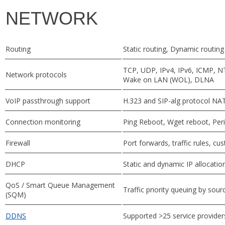
NETWORK
Routing
Static routing, Dynamic routin
TCP, UDP, IPv4, IPv6, ICMP, 
Network protocols
Wake on LAN (WOL), DLNA
VoIP passthrough support
H.323 and SIP-alg protocol NAT
Connection monitoring
Ping Reboot, Wget reboot, Peri
Firewall
Port forwards, traffic rules, cu
DHCP
Static and dynamic IP allocati
QoS / Smart Queue Management
Traffic priority queuing by sou
(SQM)
DDNS
Supported >25 service provider