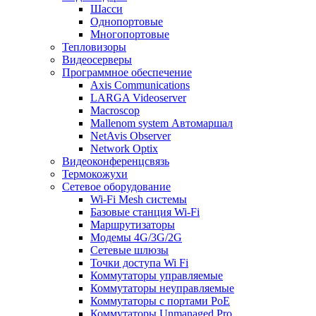
Шасси
Однопортовые
Многопортовые
Тепловизоры
Видеосерверы
Программное обеспечение
Axis Communications
LARGA Videoserver
Macroscop
Mallenom system Автомаршал
NetAvis Observer
Network Optix
Видеоконференцсвязь
Термокожухи
Сетевое оборудование
Wi-Fi Mesh системы
Базовые станция Wi-Fi
Маршрутизаторы
Модемы 4G/3G/2G
Сетевые шлюзы
Точки доступа Wi Fi
Коммутаторы управляемые
Коммутаторы неуправляемые
Коммутаторы с портами PoE
Коммутаторы Unmanaged Pro