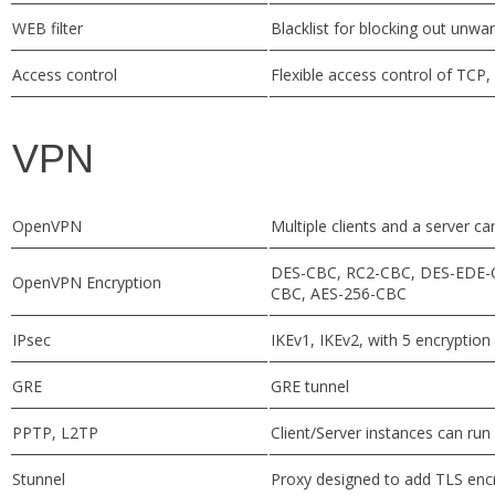
WEB filter
Blacklist for blocking out unwan
Access control
Flexible access control of TCP
VPN
OpenVPN
Multiple clients and a server c
DES-CBC, RC2-CBC, DES-EDE-C
OpenVPN Encryption
CBC, AES-256-CBC
IPsec
IKEv1, IKEv2, with 5 encrypti
GRE
GRE tunnel
PPTP, L2TP
Client/Server instances can ru
Stunnel
Proxy designed to add TLS encry