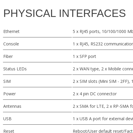
PHYSICAL INTERFACES
Ethernet
5 x RJ45 ports, 10/100/1000 M
Console
1 x RJ45, RS232 communicatio
Fiber
1 x SFP port
Status LEDs
2 x WAN type, 2 x Mobile connec
SIM
2 x SIM slots (Mini SIM - 2FF), 
Power
2 x 4 pin DC connector
Antennas
2 x SMA for LTE, 2 x RP-SMA fo
USB
1 x USB A port for external dev
Reset
Reboot/User default reset/Fact