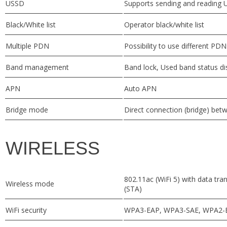
USSD
Supports sending and reading 
Black/White list
Operator black/white list
Multiple PDN
Possibility to use different PD
Band management
Band lock, Used band status di
APN
Auto APN
Bridge mode
Direct connection (bridge) be
WIRELESS
802.11ac (WiFi 5) with data tr
Wireless mode
(STA)
WiFi security
WPA3-EAP, WPA3-SAE, WPA2-Ent