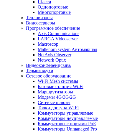
Шасси
Однопортовые
Многопортовые
Тепловизоры
Видеосерверы
Программное обеспечение
Axis Communications
LARGA Videoserver
Macroscop
Mallenom system Автомаршал
NetAvis Observer
Network Optix
Видеоконференцсвязь
Термокожухи
Сетевое оборудование
Wi-Fi Mesh системы
Базовые станция Wi-Fi
Маршрутизаторы
Модемы 4G/3G/2G
Сетевые шлюзы
Точки доступа Wi Fi
Коммутаторы управляемые
Коммутаторы неуправляемые
Коммутаторы с портами PoE
Коммутаторы Unmanaged Pro