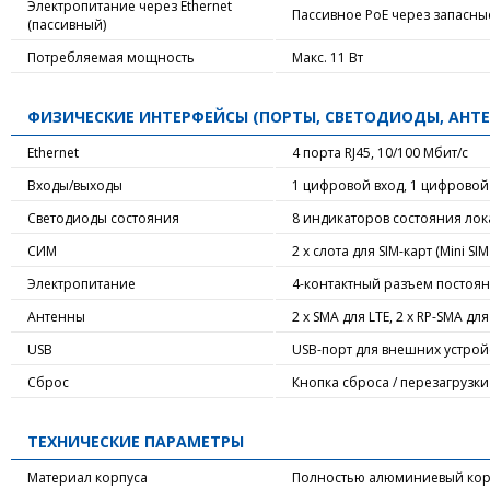
Электропитание через Ethernet
Пассивное PoE через запасные
(пассивный)
Потребляемая мощность
Макс. 11 Вт
ФИЗИЧЕСКИЕ ИНТЕРФЕЙСЫ (ПОРТЫ, СВЕТОДИОДЫ, АНТЕ
Ethernet
4 порта RJ45, 10/100 Мбит/с
Входы/выходы
1 цифровой вход, 1 цифровой
Светодиоды состояния
8 индикаторов состояния лок
СИМ
2 x слота для SIM-карт (Mini SI
Электропитание
4-контактный разъем постоян
Антенны
2 x SMA для LTE, 2 x RP-SMA для
USB
USB-порт для внешних устрой
Сброс
Кнопка сброса / перезагрузк
ТЕХНИЧЕСКИЕ ПАРАМЕТРЫ
Материал корпуса
Полностью алюминиевый кор