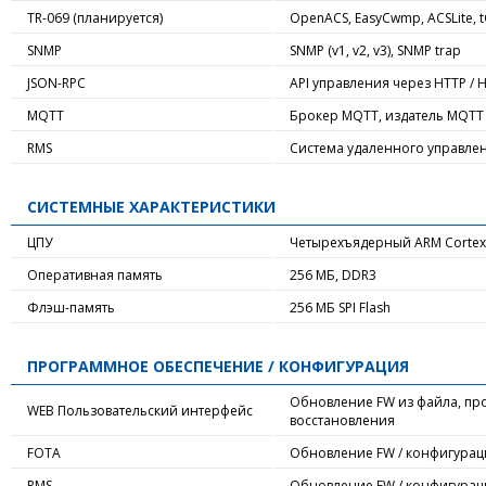
TR-069 (планируется)
OpenACS, EasyCwmp, ACSLite, t
SNMP
SNMP (v1, v2, v3), SNMP trap
JSON-RPC
API управления через HTTP / 
MQTT
Брокер MQTT, издатель MQTT
RMS
Система удаленного управлени
СИСТЕМНЫЕ ХАРАКТЕРИСТИКИ
ЦПУ
Четырехъядерный ARM Cortex 
Оперативная память
256 МБ, DDR3
Флэш-память
256 МБ SPI Flash
ПРОГРАММНОЕ ОБЕСПЕЧЕНИЕ / КОНФИГУРАЦИЯ
Обновление FW из файла, про
WEB Пользовательский интерфейс
восстановления
FOTA
Обновление FW / конфигурац
RMS
Обновление FW / конфигураци