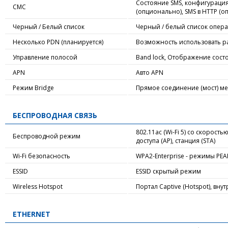
Состояние SMS, конфигурация S
СМС
(опционально), SMS в HTTP (о
Черный / Белый список
Черный / белый список опер
Несколько PDN (планируется)
Возможность использовать ра
Управление полосой
Band lock, Отображение сос
APN
Авто APN
Режим Bridge
Прямое соединение (мост) м
БЕСПРОВОДНАЯ СВЯЗЬ
802.11ac (Wi-Fi 5) со скорост
Беспроводной режим
доступа (AP), станция (STA)
Wi-Fi безопасность
WPA2-Enterprise - режимы PEAP
ESSID
ESSID скрытый режим
Wireless Hotspot
Портал Captive (Hotspot), вн
ETHERNET