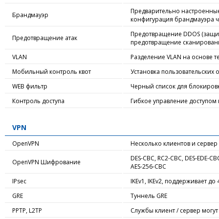
Предварительно настроенные
Брандмауэр
конфигурация брандмауэра че
Предотвращение DDOS (защита
Предотвращение атак
предотвращение сканирования 
VLAN
Разделение VLAN на основе те
Мобильный контроль квот
Установка пользовательских 
WEB фильтр
Черный список для блокировк
Контроль доступа
Гибкое управление доступом к
VPN
OpenVPN
Несколько клиентов и серве
DES-CBC, RC2-CBC, DES-EDE-CBC
OpenVPN Шифрование
AES-256-CBC
IPsec
IKEv1, IKEv2, поддерживает до
GRE
Туннель GRE
PPTP, L2TP
Службы клиент / сервер могу