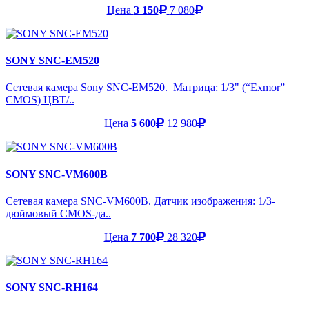
Цена
3 150
7 080
SONY SNC-EM520
Сетевая камера Sony SNC-EM520. Матрица: 1/3" (“Exmor”
CMOS) ЦВТ/..
Цена
5 600
12 980
SONY SNC-VM600B
Сетевая камера SNC-VM600B. Датчик изображения: 1/3-
дюймовый CMOS-да..
Цена
7 700
28 320
SONY SNC-RH164