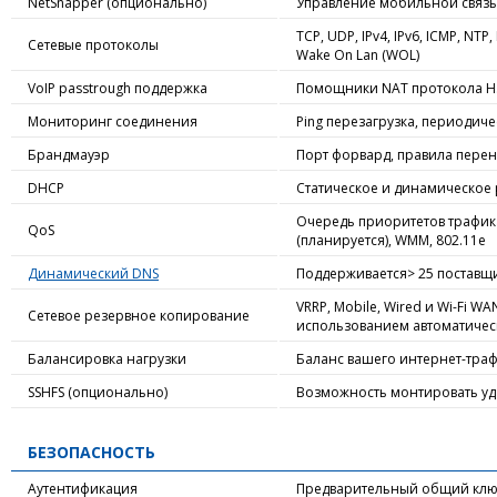
NetSnapper (опционально)
Управление мобильной связью
TCP, UDP, IPv4, IPv6, ICMP, NTP
Сетевые протоколы
Wake On Lan (WOL)
VoIP passtrough поддержка
Помощники NAT протокола H.
Мониторинг соединения
Ping перезагрузка, периодиче
Брандмауэр
Порт форвард, правила перен
DHCP
Статическое и динамическое 
Очередь приоритетов трафика 
QoS
(планируется), WMM, 802.11e
Динамический DNS
Поддерживается> 25 поставщи
VRRP, Mobile, Wired и Wi-Fi 
Сетевое резервное копирование
использованием автоматическ
Балансировка нагрузки
Баланс вашего интернет-тра
SSHFS (опционально)
Возможность монтировать уда
БЕЗОПАСНОСТЬ
Аутентификация
Предварительный общий ключ