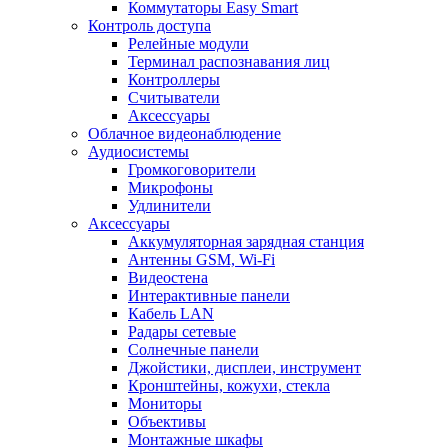
Коммутаторы Easy Smart
Контроль доступа
Релейные модули
Терминал распознавания лиц
Контроллеры
Считыватели
Аксессуары
Облачное видеонаблюдение
Аудиосистемы
Громкоговорители
Микрофоны
Удлинители
Аксессуары
Аккумуляторная зарядная станция
Антенны GSM, Wi-Fi
Видеостена
Интерактивные панели
Кабель LAN
Радары сетевые
Солнечные панели
Джойстики, дисплеи, инструмент
Кронштейны, кожухи, стекла
Мониторы
Объективы
Монтажные шкафы