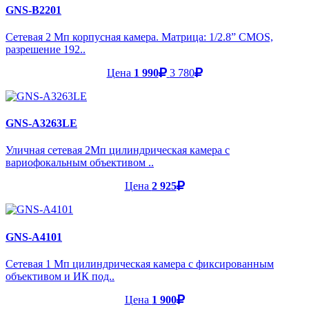
GNS-B2201
Сетевая 2 Мп корпусная камера. Матрица: 1/2.8” CMOS,
разрешение 192..
Цена
1 990
3 780
GNS-A3263LE
Уличная сетевая 2Мп цилиндрическая камера с
вариофокальным объективом ..
Цена
2 925
GNS-A4101
Cетевая 1 Мп цилиндрическая камера с фиксированным
объективом и ИК под..
Цена
1 900