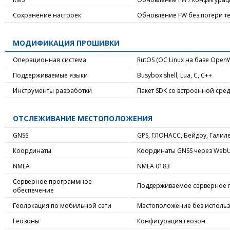
Сохранение настроек
Обновление FW без потери т
МОДИФИКАЦИЯ ПРОШИВКИ
Операционная система
RutOS (ОС Linux на базе OpenW
Поддерживаемые языки
Busybox shell, Lua, C, C++
Инструменты разработки
Пакет SDK со встроенной сред
ОТСЛЕЖИВАНИЕ МЕСТОПОЛОЖЕНИЯ
GNSS
GPS, ГЛОНАСС, Бейдоу, Галил
Координаты
Координаты GNSS через WebUI
NMEA
NMEA 0183
Серверное программное
Поддерживаемое серверное 
обеспечение
Геолокация по мобильной сети
Местоположение без использ
Геозоны
Конфигурация геозон