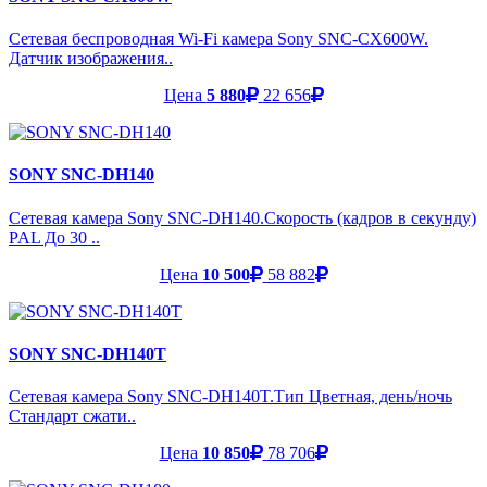
Сетевая беспроводная Wi-Fi камера Sony SNC-CX600W.
Датчик изображения..
Цена
5 880
22 656
SONY SNC-DH140
Сетевая камера Sony SNC-DH140.Скорость (кадров в секунду)
PAL До 30 ..
Цена
10 500
58 882
SONY SNC-DH140T
Сетевая камера Sony SNC-DH140T.Тип Цветная, день/ночь
Стандарт сжати..
Цена
10 850
78 706