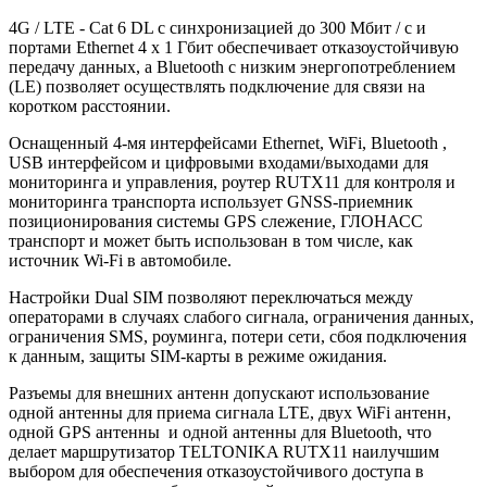
4G / LTE - Cat 6 DL с синхронизацией до 300 Мбит / с и
портами Ethernet 4 x 1 Гбит обеспечивает отказоустойчивую
передачу данных, а Bluetooth с низким энергопотреблением
(LE) позволяет осуществлять подключение для связи на
коротком расстоянии.
Оснащенный 4-мя интерфейсами Ethernet, WiFi, Bluetooth ,
USB интерфейсом и цифровыми входами/выходами для
мониторинга и управления, роутер RUTX11 для контроля и
мониторинга транспорта использует GNSS-приемник
позиционирования системы GPS слежение, ГЛОНАСС
транспорт и может быть использован в том числе, как
источник Wi-Fi в автомобиле.
Настройки Dual SIM позволяют переключаться между
операторами в случаях слабого сигнала, ограничения данных,
ограничения SMS, роуминга, потери сети, сбоя подключения
к данным, защиты SIM-карты в режиме ожидания.
Разъемы для внешних антенн допускают использование
одной антенны для приема сигнала LTE, двух WiFi антенн,
одной GPS антенны и одной антенны для Bluetooth, что
делает маршрутизатор TELTONIKA RUTX11 наилучшим
выбором для обеспечения отказоустойчивого доступа в