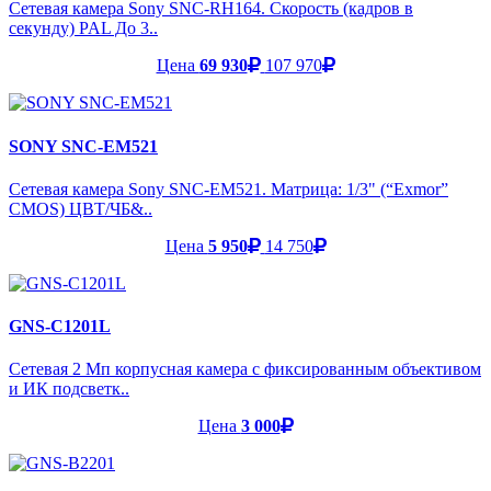
Сетевая камера Sony SNC-RH164. Скорость (кадров в
секунду) PAL До 3..
Цена
69 930
107 970
SONY SNC-EM521
Сетевая камера Sony SNC-EM521. Матрица: 1/3" (“Exmor”
CMOS) ЦВТ/ЧБ&..
Цена
5 950
14 750
GNS-C1201L
Сетевая 2 Мп корпусная камера с фиксированным объективом
и ИК подсветк..
Цена
3 000