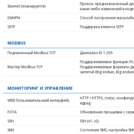
Прокси, предназначенный дл
Stunnel (планируется)
каких-либо изменений в код
DMVPN
Способ построения масштаби
SSTP
Поддержка клиента SSTP
MODBUS
Подчиненный Modbus TCP
Диапазон ID 1-255
Поддерживаемые функции 01, 02,
Мастер Modbus TCP
Поддерживаемые форматы данны
запятой (Big endian, Big endian
МОНИТОРИНГ И УПРАВЛЕНИЕ
HTTP / HTTPS, статус, конфиг
WEB Пользовательский интерфейс
ядраg
FOTA
Обновление прошивки с серв
SSH
SSH (v1, v2)
SMS
Состояние SMS, настройка SMS