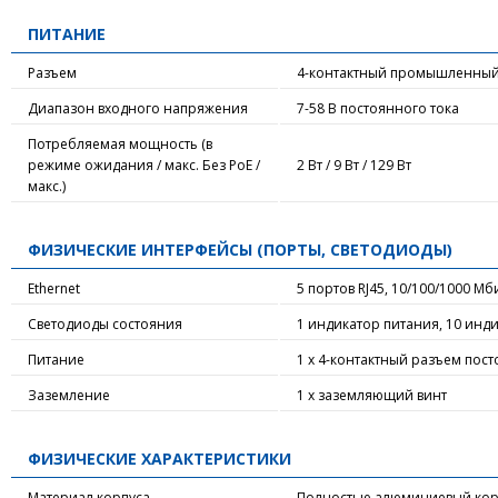
ПИТАНИЕ
Разъем
4-контактный промышленный 
Диапазон входного напряжения
7-58 В постоянного тока
Потребляемая мощность (в
режиме ожидания / макс. Без PoE /
2 Вт / 9 Вт / 129 Вт
макс.)
ФИЗИЧЕСКИЕ ИНТЕРФЕЙСЫ (ПОРТЫ, СВЕТОДИОДЫ)
Ethernet
5 портов RJ45, 10/100/1000 Мби
Светодиоды состояния
1 индикатор питания, 10 инд
Питание
1 х 4-контактный разъем пост
Заземление
1 х заземляющий винт
ФИЗИЧЕСКИЕ ХАРАКТЕРИСТИКИ
Материал корпуса
Полностью алюминиевый кор