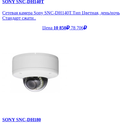
SONY SNC-DH140T
Сетевая камера Sony SNC-DH140T.Тип Цветная, день/ночь
Стандарт сжати..
Цена
10 850
78 706
SONY SNC-DH180