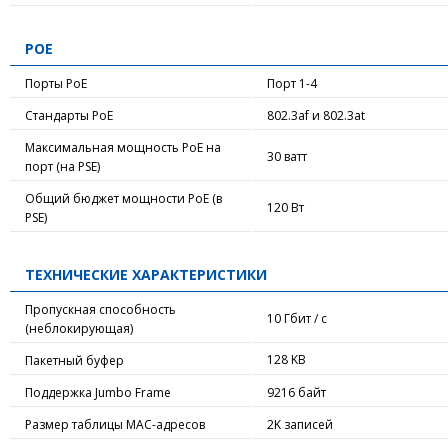
POE
Порты PoE
Порт 1-4
Стандарты PoE
802.3af и 802.3at
Максимальная мощность PoE на
30 ватт
порт (на PSE)
Общий бюджет мощности PoE (в
120 Вт
PSE)
ТЕХНИЧЕСКИЕ ХАРАКТЕРИСТИКИ
Пропускная способность
10 Гбит / с
(неблокирующая)
128 KB
Пакетный буфер
Поддержка Jumbo Frame
9216 байт
Размер таблицы MAC-адресов
2K записей