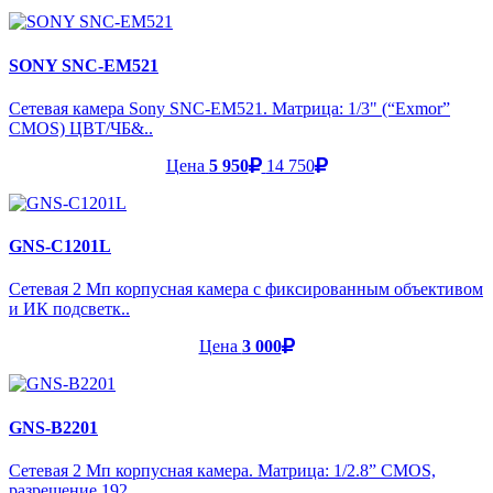
SONY SNC-EM521
Сетевая камера Sony SNC-EM521. Матрица: 1/3" (“Exmor”
CMOS) ЦВТ/ЧБ&..
Цена
5 950
14 750
GNS-C1201L
Сетевая 2 Мп корпусная камера с фиксированным объективом
и ИК подсветк..
Цена
3 000
GNS-B2201
Сетевая 2 Мп корпусная камера. Матрица: 1/2.8” CMOS,
разрешение 192..