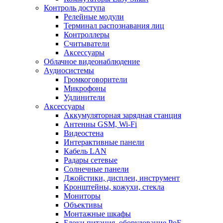
Контроль доступа
Релейные модули
Терминал распознавания лиц
Контроллеры
Считыватели
Аксессуары
Облачное видеонаблюдение
Аудиосистемы
Громкоговорители
Микрофоны
Удлинители
Аксессуары
Аккумуляторная зарядная станция
Антенны GSM, Wi-Fi
Видеостена
Интерактивные панели
Кабель LAN
Радары сетевые
Солнечные панели
Джойстики, дисплеи, инструмент
Кронштейны, кожухи, стекла
Мониторы
Объективы
Монтажные шкафы
Блоки питания, оборудование PoE