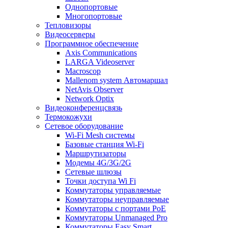
Однопортовые
Многопортовые
Тепловизоры
Видеосерверы
Программное обеспечение
Axis Communications
LARGA Videoserver
Macroscop
Mallenom system Автомаршал
NetAvis Observer
Network Optix
Видеоконференцсвязь
Термокожухи
Сетевое оборудование
Wi-Fi Mesh системы
Базовые станция Wi-Fi
Маршрутизаторы
Модемы 4G/3G/2G
Сетевые шлюзы
Точки доступа Wi Fi
Коммутаторы управляемые
Коммутаторы неуправляемые
Коммутаторы с портами PoE
Коммутаторы Unmanaged Pro
Коммутаторы Easy Smart