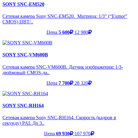
SONY SNC-EM520
Сетевая камера Sony SNC-EM520. Матрица: 1/3" (“Exmor”
CMOS) ЦВТ/..
Цена
5 600
12 980
SONY SNC-VM600B
Сетевая камера SNC-VM600B. Датчик изображения: 1/3-
дюймовый CMOS-да..
Цена
7 700
28 320
SONY SNC-RH164
Сетевая камера Sony SNC-RH164. Скорость (кадров в
секунду) PAL До 3..
Цена
69 930
107 970