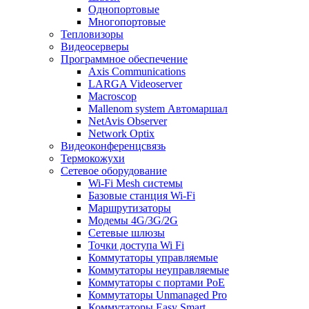
Однопортовые
Многопортовые
Тепловизоры
Видеосерверы
Программное обеспечение
Axis Communications
LARGA Videoserver
Macroscop
Mallenom system Автомаршал
NetAvis Observer
Network Optix
Видеоконференцсвязь
Термокожухи
Сетевое оборудование
Wi-Fi Mesh системы
Базовые станция Wi-Fi
Маршрутизаторы
Модемы 4G/3G/2G
Сетевые шлюзы
Точки доступа Wi Fi
Коммутаторы управляемые
Коммутаторы неуправляемые
Коммутаторы с портами PoE
Коммутаторы Unmanaged Pro
Коммутаторы Easy Smart