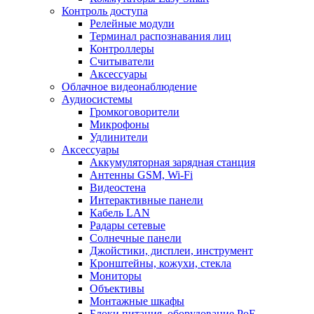
Контроль доступа
Релейные модули
Терминал распознавания лиц
Контроллеры
Считыватели
Аксессуары
Облачное видеонаблюдение
Аудиосистемы
Громкоговорители
Микрофоны
Удлинители
Аксессуары
Аккумуляторная зарядная станция
Антенны GSM, Wi-Fi
Видеостена
Интерактивные панели
Кабель LAN
Радары сетевые
Солнечные панели
Джойстики, дисплеи, инструмент
Кронштейны, кожухи, стекла
Мониторы
Объективы
Монтажные шкафы
Блоки питания, оборудование PoE