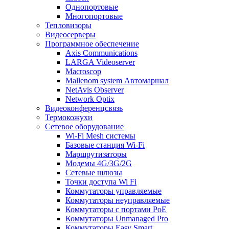
Однопортовые
Многопортовые
Тепловизоры
Видеосерверы
Программное обеспечение
Axis Communications
LARGA Videoserver
Macroscop
Mallenom system Автомаршал
NetAvis Observer
Network Optix
Видеоконференцсвязь
Термокожухи
Сетевое оборудование
Wi-Fi Mesh системы
Базовые станция Wi-Fi
Маршрутизаторы
Модемы 4G/3G/2G
Сетевые шлюзы
Точки доступа Wi Fi
Коммутаторы управляемые
Коммутаторы неуправляемые
Коммутаторы с портами PoE
Коммутаторы Unmanaged Pro
Коммутаторы Easy Smart