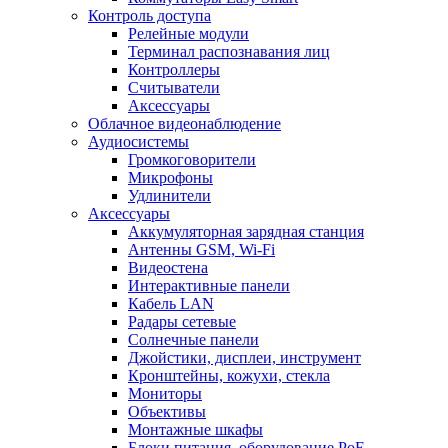
Контроль доступа
Релейные модули
Терминал распознавания лиц
Контроллеры
Считыватели
Аксессуары
Облачное видеонаблюдение
Аудиосистемы
Громкоговорители
Микрофоны
Удлинители
Аксессуары
Аккумуляторная зарядная станция
Антенны GSM, Wi-Fi
Видеостена
Интерактивные панели
Кабель LAN
Радары сетевые
Солнечные панели
Джойстики, дисплеи, инструмент
Кронштейны, кожухи, стекла
Мониторы
Объективы
Монтажные шкафы
Блоки питания, оборудование PoE