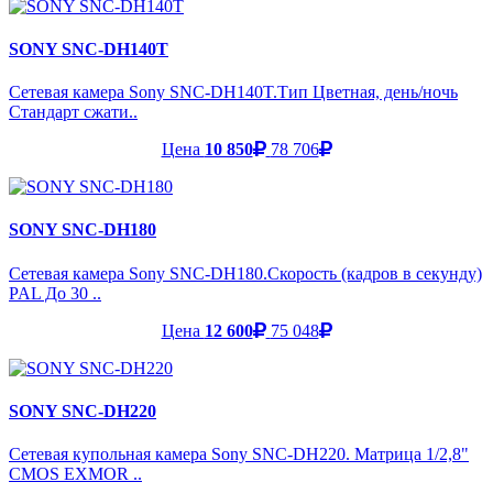
SONY SNC-DH140T
Сетевая камера Sony SNC-DH140T.Тип Цветная, день/ночь
Стандарт сжати..
Цена
10 850
78 706
SONY SNC-DH180
Сетевая камера Sony SNC-DH180.Скорость (кадров в секунду)
PAL До 30 ..
Цена
12 600
75 048
SONY SNC-DH220
Сетевая купольная камера Sony SNC-DH220. Матрица 1/2,8"
CMOS EXMOR ..