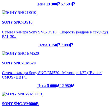
Цена
13 300
57 584
SONY SNC-DS10
Сетевая камера Sony SNC-DS10. Скорость (кадров в секунду)
PAL 30..
Цена
3 150
7 080
SONY SNC-EM520
Сетевая камера Sony SNC-EM520. Матрица: 1/3" (“Exmor”
CMOS) ЦВТ/..
Цена
5 600
12 980
SONY SNC-VM600B