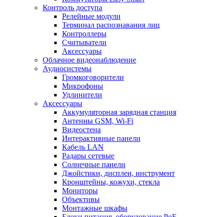
Контроль доступа
Релейные модули
Терминал распознавания лиц
Контроллеры
Считыватели
Аксессуары
Облачное видеонаблюдение
Аудиосистемы
Громкоговорители
Микрофоны
Удлинители
Аксессуары
Аккумуляторная зарядная станция
Антенны GSM, Wi-Fi
Видеостена
Интерактивные панели
Кабель LAN
Радары сетевые
Солнечные панели
Джойстики, дисплеи, инструмент
Кронштейны, кожухи, стекла
Мониторы
Объективы
Монтажные шкафы
Блоки питания, оборудование PoE