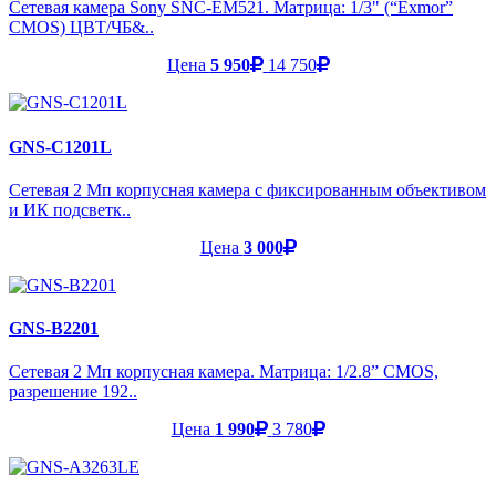
Сетевая камера Sony SNC-EM521. Матрица: 1/3" (“Exmor”
CMOS) ЦВТ/ЧБ&..
Цена
5 950
14 750
GNS-C1201L
Сетевая 2 Мп корпусная камера с фиксированным объективом
и ИК подсветк..
Цена
3 000
GNS-B2201
Сетевая 2 Мп корпусная камера. Матрица: 1/2.8” CMOS,
разрешение 192..
Цена
1 990
3 780