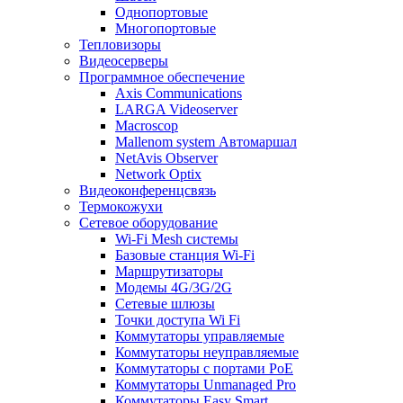
Однопортовые
Многопортовые
Тепловизоры
Видеосерверы
Программное обеспечение
Axis Communications
LARGA Videoserver
Macroscop
Mallenom system Автомаршал
NetAvis Observer
Network Optix
Видеоконференцсвязь
Термокожухи
Сетевое оборудование
Wi-Fi Mesh системы
Базовые станция Wi-Fi
Маршрутизаторы
Модемы 4G/3G/2G
Сетевые шлюзы
Точки доступа Wi Fi
Коммутаторы управляемые
Коммутаторы неуправляемые
Коммутаторы с портами PoE
Коммутаторы Unmanaged Pro
Коммутаторы Easy Smart