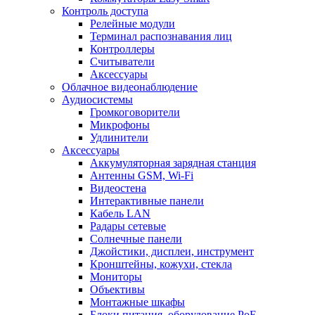
Контроль доступа
Релейные модули
Терминал распознавания лиц
Контроллеры
Считыватели
Аксессуары
Облачное видеонаблюдение
Аудиосистемы
Громкоговорители
Микрофоны
Удлинители
Аксессуары
Аккумуляторная зарядная станция
Антенны GSM, Wi-Fi
Видеостена
Интерактивные панели
Кабель LAN
Радары сетевые
Солнечные панели
Джойстики, дисплеи, инструмент
Кронштейны, кожухи, стекла
Мониторы
Объективы
Монтажные шкафы
Блоки питания, оборудование PoE