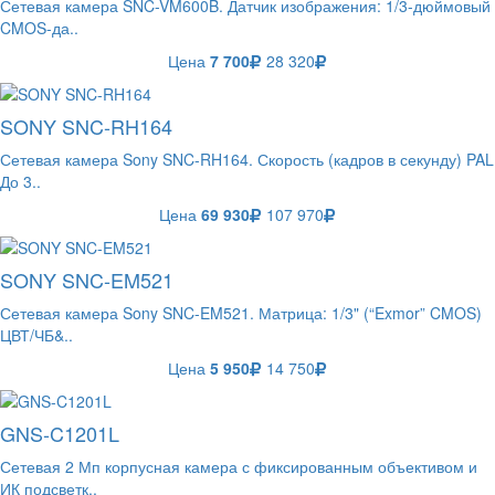
Сетевая камера SNC-VM600B. Датчик изображения: 1/3-дюймовый
CMOS-да..
Цена
7 700
28 320
SONY SNC-RH164
Сетевая камера Sony SNC-RH164. Скорость (кадров в секунду) PAL
До 3..
Цена
69 930
107 970
SONY SNC-EM521
Сетевая камера Sony SNC-EM521. Матрица: 1/3" (“Exmor” CMOS)
ЦВТ/ЧБ&..
Цена
5 950
14 750
GNS-C1201L
Сетевая 2 Мп корпусная камера с фиксированным объективом и
ИК подсветк..