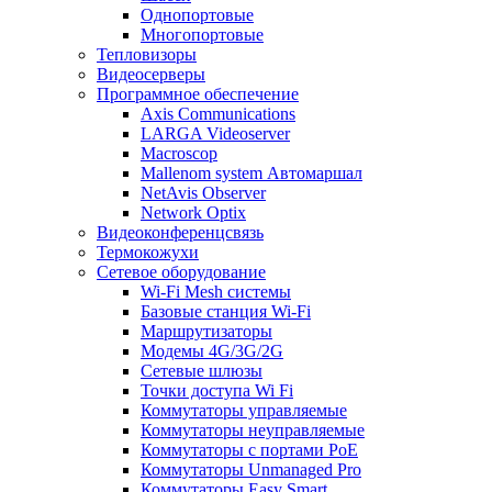
Однопортовые
Многопортовые
Тепловизоры
Видеосерверы
Программное обеспечение
Axis Communications
LARGA Videoserver
Macroscop
Mallenom system Автомаршал
NetAvis Observer
Network Optix
Видеоконференцсвязь
Термокожухи
Сетевое оборудование
Wi-Fi Mesh системы
Базовые станция Wi-Fi
Маршрутизаторы
Модемы 4G/3G/2G
Сетевые шлюзы
Точки доступа Wi Fi
Коммутаторы управляемые
Коммутаторы неуправляемые
Коммутаторы с портами PoE
Коммутаторы Unmanaged Pro
Коммутаторы Easy Smart