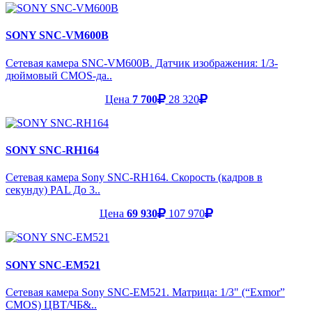
SONY SNC-VM600B
Сетевая камера SNC-VM600B. Датчик изображения: 1/3-
дюймовый CMOS-да..
Цена
7 700
28 320
SONY SNC-RH164
Сетевая камера Sony SNC-RH164. Скорость (кадров в
секунду) PAL До 3..
Цена
69 930
107 970
SONY SNC-EM521
Сетевая камера Sony SNC-EM521. Матрица: 1/3" (“Exmor”
CMOS) ЦВТ/ЧБ&..