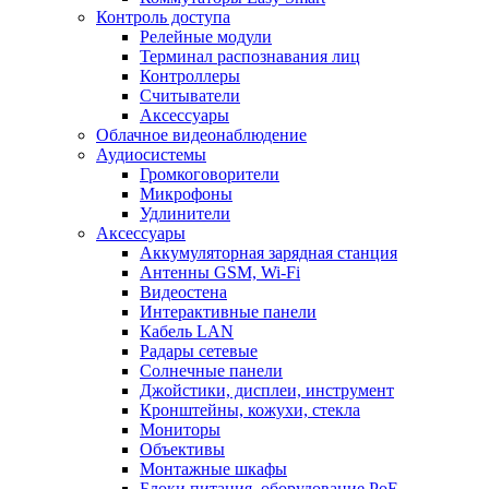
Контроль доступа
Релейные модули
Терминал распознавания лиц
Контроллеры
Считыватели
Аксессуары
Облачное видеонаблюдение
Аудиосистемы
Громкоговорители
Микрофоны
Удлинители
Аксессуары
Аккумуляторная зарядная станция
Антенны GSM, Wi-Fi
Видеостена
Интерактивные панели
Кабель LAN
Радары сетевые
Солнечные панели
Джойстики, дисплеи, инструмент
Кронштейны, кожухи, стекла
Мониторы
Объективы
Монтажные шкафы
Блоки питания, оборудование PoE