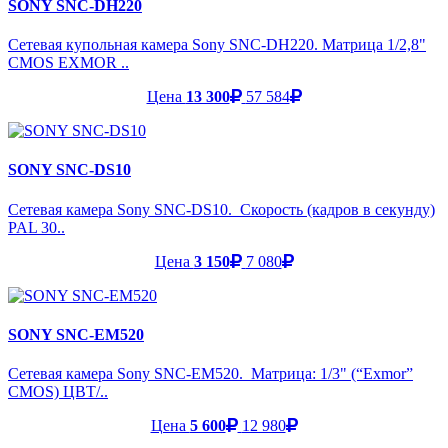
SONY SNC-DH220
Сетевая купольная камера Sony SNC-DH220. Матрица 1/2,8"
CMOS EXMOR ..
Цена
13 300
57 584
SONY SNC-DS10
Сетевая камера Sony SNC-DS10. Скорость (кадров в секунду)
PAL 30..
Цена
3 150
7 080
SONY SNC-EM520
Сетевая камера Sony SNC-EM520. Матрица: 1/3" (“Exmor”
CMOS) ЦВТ/..
Цена
5 600
12 980