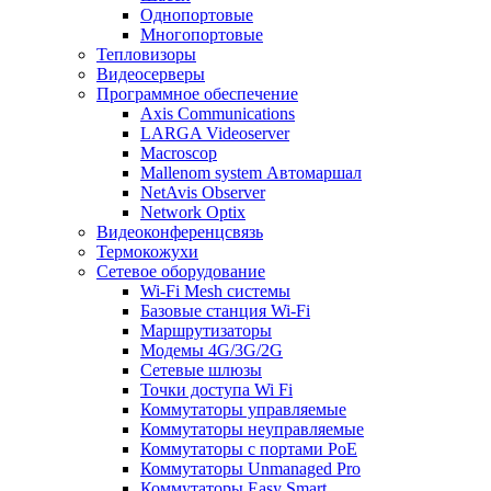
Однопортовые
Многопортовые
Тепловизоры
Видеосерверы
Программное обеспечение
Axis Communications
LARGA Videoserver
Macroscop
Mallenom system Автомаршал
NetAvis Observer
Network Optix
Видеоконференцсвязь
Термокожухи
Сетевое оборудование
Wi-Fi Mesh системы
Базовые станция Wi-Fi
Маршрутизаторы
Модемы 4G/3G/2G
Сетевые шлюзы
Точки доступа Wi Fi
Коммутаторы управляемые
Коммутаторы неуправляемые
Коммутаторы с портами PoE
Коммутаторы Unmanaged Pro
Коммутаторы Easy Smart