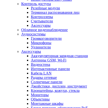
Контроль доступа
Релейные модули
Терминал распознавания лиц
Контроллеры
Считыватели
Аксессуары
Облачное видеонаблюдение
Аудиосистемы
Громкоговорители
Микрофоны
Удлинители
Аксессуары
Аккумуляторная зарядная станция
Антенны GSM, Wi-Fi
Видеостена
Интерактивные панели
Кабель LAN
Радары сетевые
Солнечные панели
Джойстики, дисплеи, инструмент
Кронштейны, кожухи, стекла
Мониторы
Объективы
Монтажные шкафы
Блоки питания, оборудование PoE