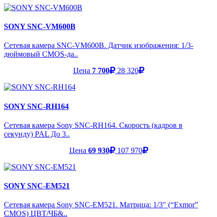
SONY SNC-VM600B
Сетевая камера SNC-VM600B. Датчик изображения: 1/3-
дюймовый CMOS-да..
Цена
7 700
28 320
SONY SNC-RH164
Сетевая камера Sony SNC-RH164. Скорость (кадров в
секунду) PAL До 3..
Цена
69 930
107 970
SONY SNC-EM521
Сетевая камера Sony SNC-EM521. Матрица: 1/3" (“Exmor”
CMOS) ЦВТ/ЧБ&..