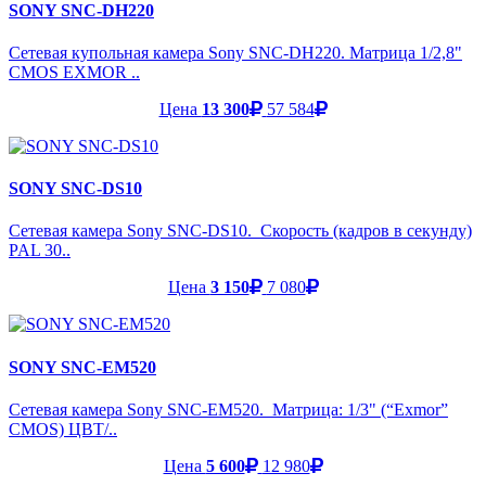
SONY SNC-DH220
Сетевая купольная камера Sony SNC-DH220. Матрица 1/2,8"
CMOS EXMOR ..
Цена
13 300
57 584
SONY SNC-DS10
Сетевая камера Sony SNC-DS10. Скорость (кадров в секунду)
PAL 30..
Цена
3 150
7 080
SONY SNC-EM520
Сетевая камера Sony SNC-EM520. Матрица: 1/3" (“Exmor”
CMOS) ЦВТ/..
Цена
5 600
12 980